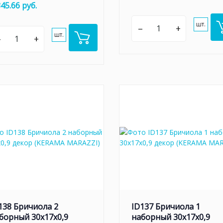
345.66 руб.
шт.
–
+
шт.
–
+
138 Бричиола 2
ID137 Бричиола 1
борный 30х17x0,9
наборный 30х17x0,9