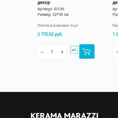
декор
де
Артикул:
ID139
Ар
Размер: 32*30 см
Ра
Плиток в упаковке:
6
шт
Пл
2 775.50 руб.
1 
шт.
–
+