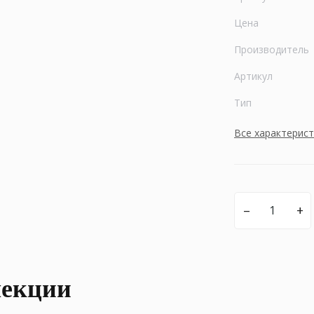
Цена
Производитель
Артикул
Тип
Все характерис
–
+
лекции