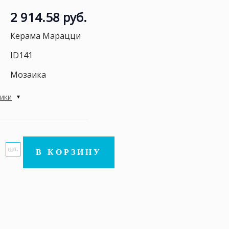
2 914.58 руб.
Керама Марацци
ID141
Мозаика
тики
шт.
В КОРЗИНУ