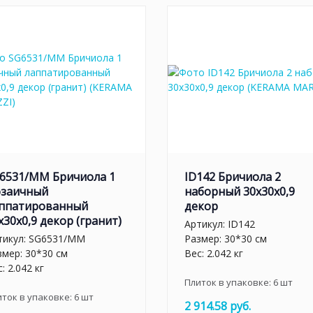
6531/MM Бричиола 1
ID142 Бричиола 2
заичный
наборный 30х30x0,9
ппатированный
декор
x30x0,9 декор (гранит)
Артикул:
ID142
тикул:
SG6531/MM
Размер: 30*30 см
змер: 30*30 см
Вес: 2.042 кг
: 2.042 кг
Плиток в упаковке:
6
шт
иток в упаковке:
6
шт
2 914.58 руб.