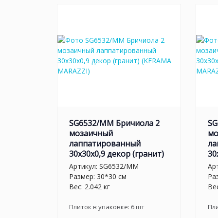
SG6532/MM Бричиола 2
SG
мозаичный
мо
лаппатированный
ла
30x30x0,9 декор (гранит)
30
Артикул:
SG6532/MM
Ар
Размер: 30*30 см
Ра
Вес: 2.042 кг
Вес
Плиток в упаковке:
6
шт
Пл