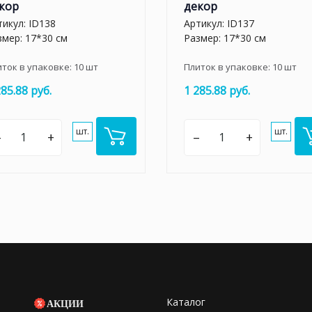
кор
декор
тикул:
ID138
Артикул:
ID137
змер: 17*30 см
Размер: 17*30 см
иток в упаковке:
10
шт
Плиток в упаковке:
10
шт
285.88 руб.
1 285.88 руб.
шт.
шт.
–
+
–
+
Каталог
АКЦИИ