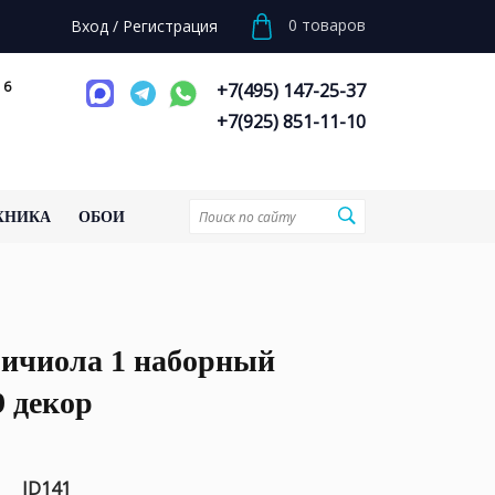
0
товаров
Вход
/
Регистрация
 6
+7(495) 147-25-37
+7(925) 851-11-10
ХНИКА
ОБОИ
ричиола 1 наборный
9 декор
ID141