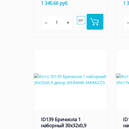
1 345.66 руб.
1 
шт.
–
+
ID139 Бричиола 1
ID
наборный 30х32x0,9
на