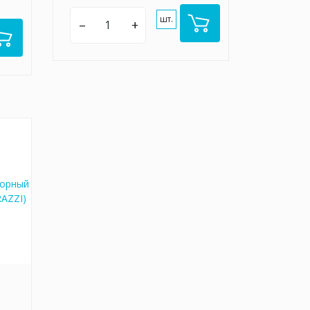
шт.
–
+