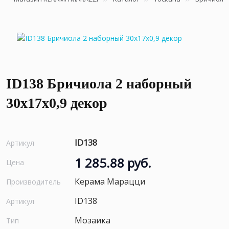
ID138 Бричиола 2 наборный
30х17x0,9 декор
ID138
Артикул
1 285.88 руб.
Цена
Керама Марацци
Производитель
ID138
Артикул
Мозаика
Тип