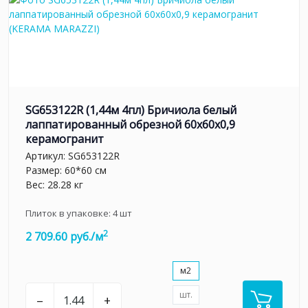
SG653122R (1,44м 4пл) Бричиола белый
лаппатированный обрезной 60x60x0,9
керамогранит
Артикул:
SG653122R
Размер: 60*60 см
Вес: 28.28 кг
Плиток в упаковке:
4
шт
2
2 709.60 руб./м
м2
шт.
–
+