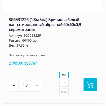
SG653122R (1.8м 5пл) Бричиола белый
лаппатированный обрезной 60x60x0,9
керамогранит
Артикул:
SG653122R
Размер: 60*60 см
Вес: 37.33 кг
Плиток в упаковке:
5
шт
2
2 709.60 руб./м
м2
шт.
–
+
упак.