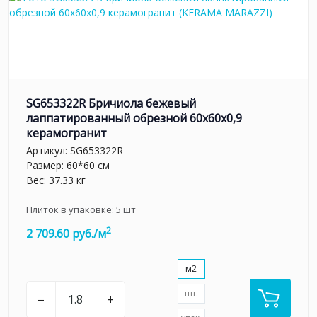
SG653322R Бричиола бежевый
лаппатированный обрезной 60x60x0,9
керамогранит
Артикул:
SG653322R
Размер: 60*60 см
Вес: 37.33 кг
Плиток в упаковке:
5
шт
2
2 709.60 руб./м
м2
шт.
–
+