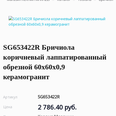
SG653422R Бричиола
коричневый лаппатированный
обрезной 60x60x0,9
керамогранит
SG653422R
Артикул
2 786.40 руб.
Цена