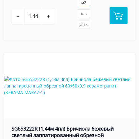
м2
шт.
–
+
упак.
SG653222R (1,44м 4пл) Бричиола бежевый
светлый лаппатированный обрезной