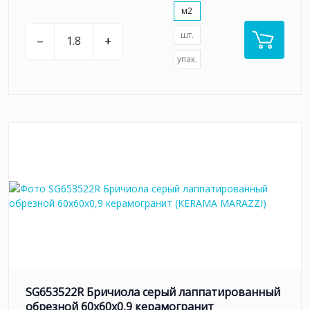
м2
шт.
–
+
упак.
SG653522R Бричиола серый лаппатированный
обрезной 60x60x0,9 керамогранит