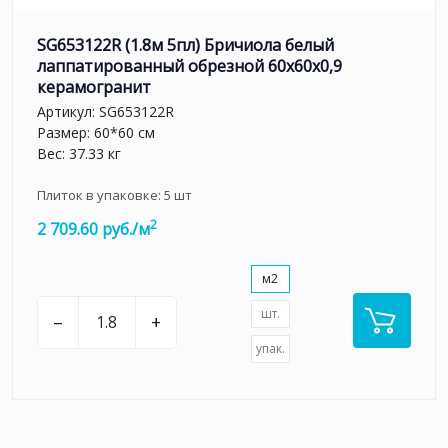
SG653122R (1.8м 5пл) Бричиола белый
лаппатированный обрезной 60x60x0,9
керамогранит
Артикул:
SG653122R
Размер: 60*60 см
Вес: 37.33 кг
Плиток в упаковке:
5
шт
2
2 709.60 руб./м
м2
шт.
–
+
упак.