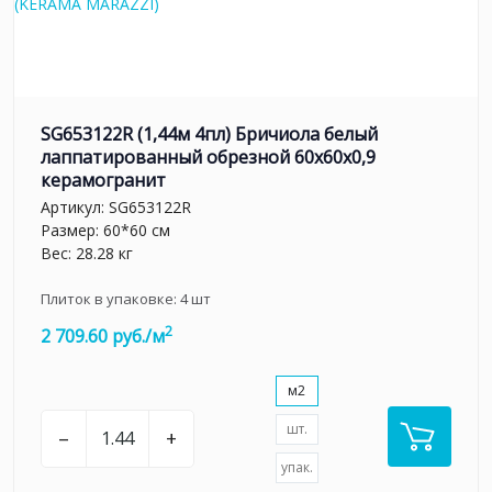
SG653122R (1,44м 4пл) Бричиола белый
лаппатированный обрезной 60x60x0,9
керамогранит
Артикул:
SG653122R
Размер: 60*60 см
Вес: 28.28 кг
Плиток в упаковке:
4
шт
2
2 709.60 руб./м
м2
шт.
–
+
упак.