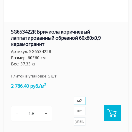
SG653422R Бричиола коричневый
лаппатированный обрезной 60x60x0,9
керамогранит
Артикул:
SG653422R
Размер: 60*60 см
Вес: 37.33 кг
Плиток в упаковке:
5
шт
2
2 786.40 руб./м
м2
шт.
–
+
упак.