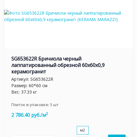
SG653622R Бричиола черный
лаппатированный обрезной 60x60x0,9
керамогранит
Артикул:
SG653622R
Размер: 60*60 см
Вес: 37.33 кг
Плиток в упаковке:
5
шт
2
2 786.40 руб./м
м2