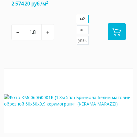
2
2 574.20 руб./м
м2
шт.
–
+
упак.