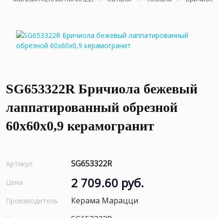
SG653322R Бричиола бежевый
лаппатированный обрезной
60x60x0,9 керамогранит
SG653322R
Артикул
2 709.60 руб.
Цена
Керама Марацци
Производитель