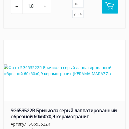
шт.
–
+
упак.
SG653522R Бричиола серый лаппатированный
обрезной 60x60x0,9 керамогранит
Артикул:
SG653522R