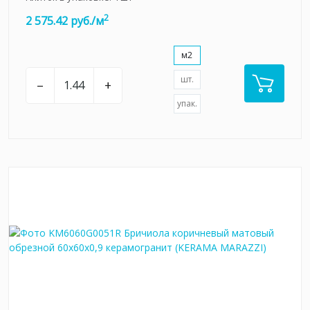
2
2 575.42 руб./м
м2
шт.
–
+
упак.