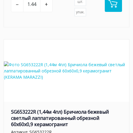
шт.
–
+
упак.
SG653222R (1,44м 4пл) Бричиола бежевый
светлый лаппатированный обрезной
60x60x0,9 керамогранит
Артикул:
SG653222R