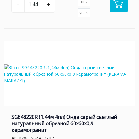
шт.
–
+
упак.
SG648220R (1,44м 4пл) Онда серый светлый
натуральный обрезной 60x60x0,9
керамогранит
Артикул:
SG648220R