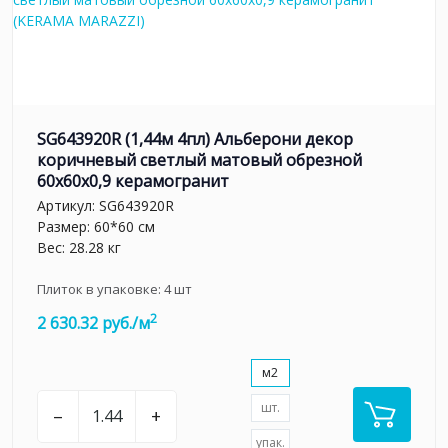
SG643920R (1,44м 4пл) Альберони декор
коричневый светлый матовый обрезной
60x60x0,9 керамогранит
Артикул:
SG643920R
Размер: 60*60 см
Вес: 28.28 кг
Плиток в упаковке:
4
шт
2
2 630.32 руб./м
м2
шт.
–
+
упак.