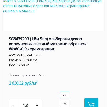
SG643920R (1.8м 5пл) Альберони декор
коричневый светлый матовый обрезной
60x60x0,9 керамогранит
Артикул:
SG643920R
Размер: 60*60 см
Вес: 37.50 кг
Плиток в упаковке:
5
шт
2
2 630.32 руб./м
м2
шт.
–
+