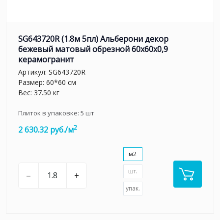
SG643720R (1.8м 5пл) Альберони декор
бежевый матовый обрезной 60x60x0,9
керамогранит
Артикул:
SG643720R
Размер: 60*60 см
Вес: 37.50 кг
Плиток в упаковке:
5
шт
2
2 630.32 руб./м
м2
шт.
–
+
упак.