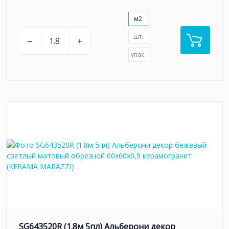
м2
шт.
–
+
упак.
SG643520R (1.8м 5пл) Альберони декор