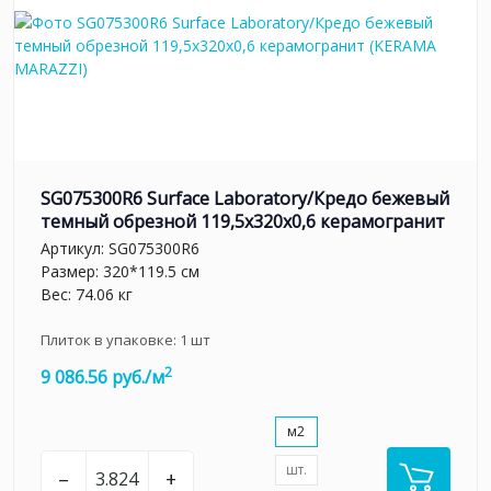
SG075300R6 Surface Laboratory/Кредо бежевый
темный обрезной 119,5x320x0,6 керамогранит
Артикул:
SG075300R6
Размер: 320*119.5 см
Вес: 74.06 кг
Плиток в упаковке:
1
шт
2
9 086.56 руб./м
м2
шт.
–
+