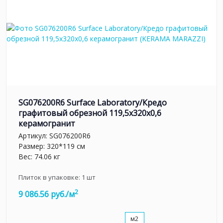
SG076200R6 Surface Laboratory/Кредо
графитовый обрезной 119,5x320x0,6
керамогранит
Артикул:
SG076200R6
Размер: 320*119 см
Вес: 74.06 кг
Плиток в упаковке:
1
шт
2
9 086.56 руб./м
м2