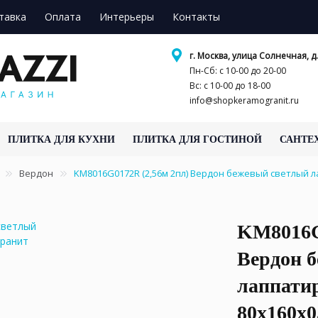
тавка
Оплата
Интерьеры
Контакты
г. Москва, улица Солнечная, д.
Пн-Сб: с 10-00 до 20-00
Вс: с 10-00 до 18-00
info@shopkeramogranit.ru
ПЛИТКА ДЛЯ КУХНИ
ПЛИТКА ДЛЯ ГОСТИНОЙ
САНТЕ
Вердон
KM8016G0172R (2,56м 2пл) Вердон бежевый светлый 
KM8016G
Вердон 
лаппати
80x160x0