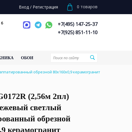
0
товаров
Вход
/
Регистрация
 6
+7(495) 147-25-37
+7(925) 851-11-10
ХНИКА
ОБОИ
лаппатированный обрезной 80x160x0,9 керамогранит
0172R (2,56м 2пл)
бежевый светлый
рованный обрезной
,9 керамогранит