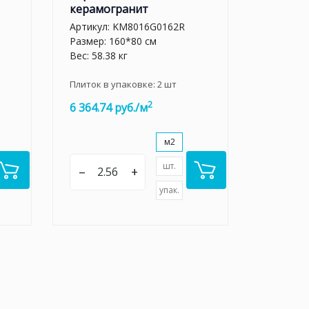
керамогранит
Артикул:
KM8016G0162R
Размер: 160*80 см
Вес: 58.38 кг
Плиток в упаковке:
2
шт
2
6 364.74 руб./м
м2
шт.
–
+
упак.