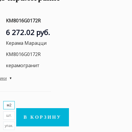
KM8016G0172R
6 272.02 руб.
Керама Марацци
KM8016G0172R
керамогранит
тики
м2
шт.
В КОРЗИНУ
упак.