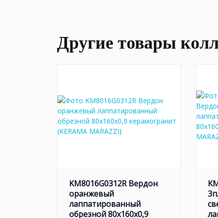
Другие товары кол
KM8016G0312R Вердон
KM
оранжевый
3п
лаппатированный
св
обрезной 80x160x0,9
ла