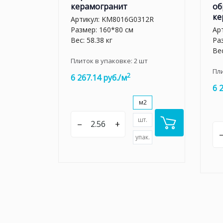
керамогранит
об
ке
Артикул:
KM8016G0312R
Размер: 160*80 см
Ар
Вес: 58.38 кг
Ра
Вес
Плиток в упаковке:
2
шт
Пл
2
6 267.14 руб./м
6 
м2
шт.
–
+
упак.