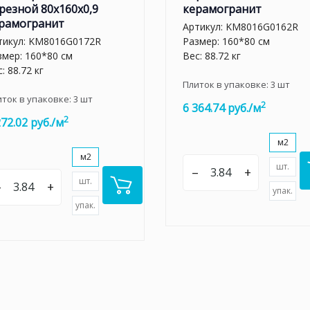
резной 80x160x0,9
керамогранит
рамогранит
Артикул:
KM8016G0162R
тикул:
KM8016G0172R
Размер: 160*80 см
змер: 160*80 см
Вес: 88.72 кг
: 88.72 кг
Плиток в упаковке:
3
шт
иток в упаковке:
3
шт
2
6 364.74 руб./м
2
272.02 руб./м
м2
м2
шт.
–
+
шт.
–
+
упак.
упак.