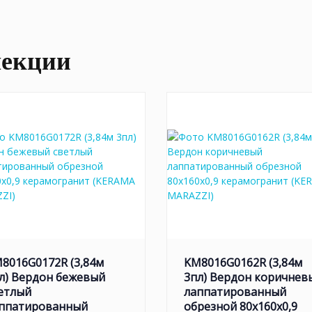
лекции
8016G0172R (3,84м
KM8016G0162R (3,84м
л) Вердон бежевый
3пл) Вердон коричнев
етлый
лаппатированный
ппатированный
обрезной 80x160x0,9