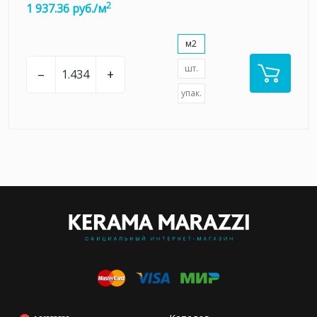
2
1 937.36 руб./м
м2
шт.
–
+
упак.