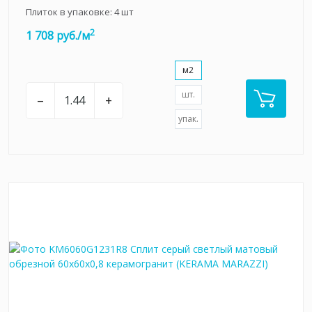
Плиток в упаковке:
4
шт
2
1 708 руб./м
м2
шт.
–
+
упак.