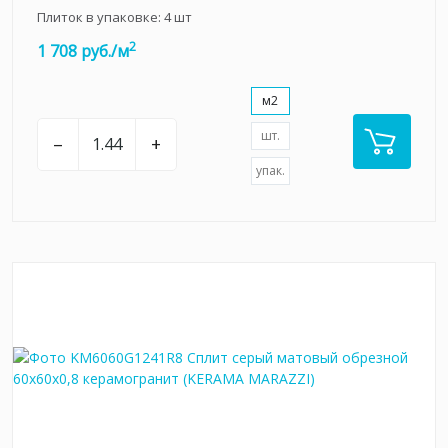
Плиток в упаковке:
4
шт
2
1 708 руб./м
м2
шт.
–
+
упак.