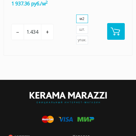
2
1 937.36 руб./м
м2
шт.
–
+
упак.