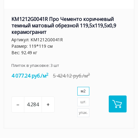
KM1212G0041R Про Чементо коричневый
темный матовый обрезной 119,5x119,5x0,9
керамогранит
Артикул:
KM1212G0041R
Размер: 119*119 см
Вес: 92.49 кг
Плиток в упаковке:
3
шт
2
2
4 077.24 руб./м
5 424.12 руб./м
м2
шт.
–
+
упак.