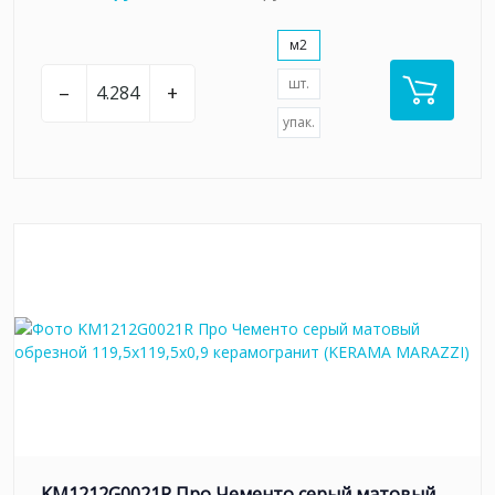
м2
шт.
–
+
упак.
KM1212G0021R Про Чементо серый матовый