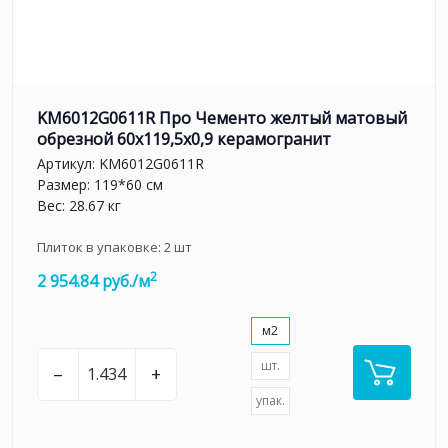
KM6012G0611R Про Чементо желтый матовый
обрезной 60х119,5x0,9 керамогранит
Артикул:
KM6012G0611R
Размер: 119*60 см
Вес: 28.67 кг
Плиток в упаковке:
2
шт
2
2 954.84 руб./м
м2
шт.
–
+
упак.