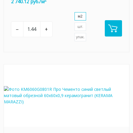
2
2 740.12 руб./м
м2
шт.
–
+
упак.