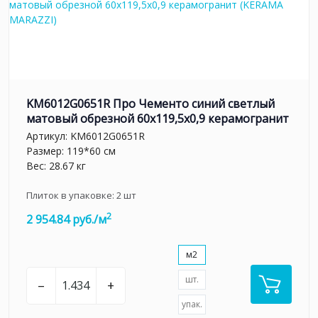
KM6012G0651R Про Чементо синий светлый
матовый обрезной 60х119,5x0,9 керамогранит
Артикул:
KM6012G0651R
Размер: 119*60 см
Вес: 28.67 кг
Плиток в упаковке:
2
шт
2
2 954.84 руб./м
м2
шт.
–
+
упак.