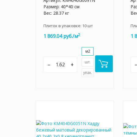
Артикул:
KM4040G0091N
Ар
Размер: 40*40 см
Ра
Вес: 28.37 кг
Вес
Плиток в упаковке:
10
шт
Пл
2
1 869.04 руб./м
1 
м2
шт.
–
+
упак.