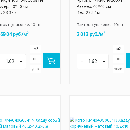
тикул:
KM4040G0081N
Артикул:
KM4040G0071N
змер: 40*40 см
Размер: 40*40 см
: 28.37 кг
Вес: 28.37 кг
иток в упаковке:
10
шт
Плиток в упаковке:
10
шт
2
2
869.04 руб./м
2 013 руб./м
м2
м2
шт.
шт.
–
+
–
+
упак.
упак.