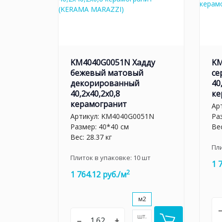
KM4040G0051N Хадду
KM
бежевый матовый
се
декорированный
40
40,2x40,2x0,8
ке
керамогранит
Ар
Артикул:
KM4040G0051N
Ра
Размер: 40*40 см
Вес
Вес: 28.37 кг
Пл
Плиток в упаковке:
10
шт
1 
2
1 764.12 руб./м
м2
шт.
–
+