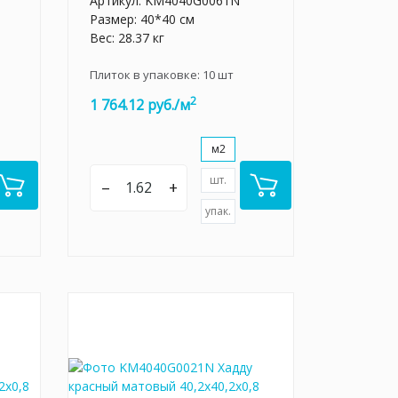
Артикул:
KM4040G0061N
Размер: 40*40 см
Вес: 28.37 кг
Плиток в упаковке:
10
шт
2
1 764.12 руб./м
м2
шт.
–
+
упак.