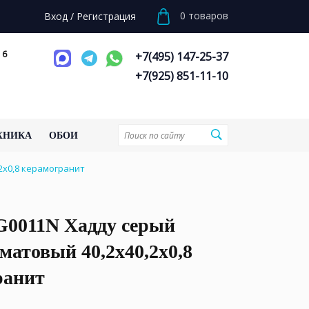
0
товаров
Вход
/
Регистрация
 6
+7(495) 147-25-37
+7(925) 851-11-10
ХНИКА
ОБОИ
2x0,8 керамогранит
0011N Хадду серый
матовый 40,2x40,2x0,8
ранит