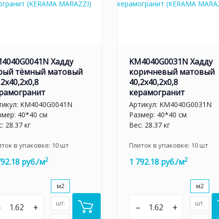
4040G0041N Хадду
KM4040G0031N Хадду
рый тёмный матовый
коричневый матовый
,2x40,2x0,8
40,2x40,2x0,8
рамогранит
керамогранит
тикул:
KM4040G0041N
Артикул:
KM4040G0031N
змер: 40*40 см
Размер: 40*40 см
: 28.37 кг
Вес: 28.37 кг
иток в упаковке:
10
шт
Плиток в упаковке:
10
шт
2
2
792.18 руб./м
1 792.18 руб./м
м2
м2
шт.
шт.
–
+
–
+