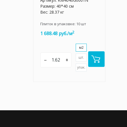
Артикул:
KM4040G0001N
Размер: 40*40 см
Вес: 28.37 кг
Плиток в упаковке:
10
шт
2
1 688.48 руб./м
м2
шт.
–
+
упак.