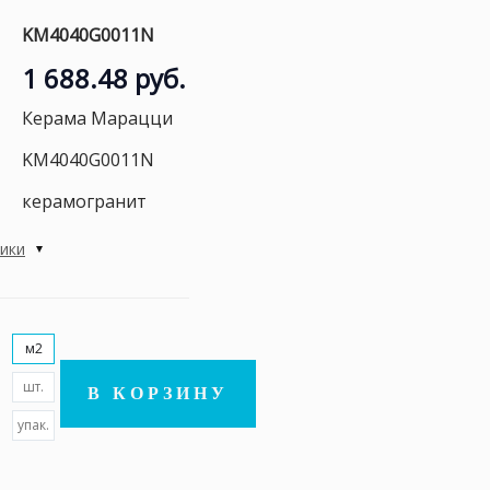
KM4040G0011N
1 688.48 руб.
Керама Марацци
KM4040G0011N
керамогранит
тики
м2
шт.
В КОРЗИНУ
упак.