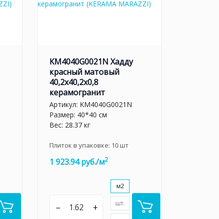
KM4040G0021N Хадду
красный матовый
40,2x40,2x0,8
керамогранит
Артикул:
KM4040G0021N
Размер: 40*40 см
Вес: 28.37 кг
Плиток в упаковке:
10
шт
2
1 923.94 руб./м
м2
шт.
–
+