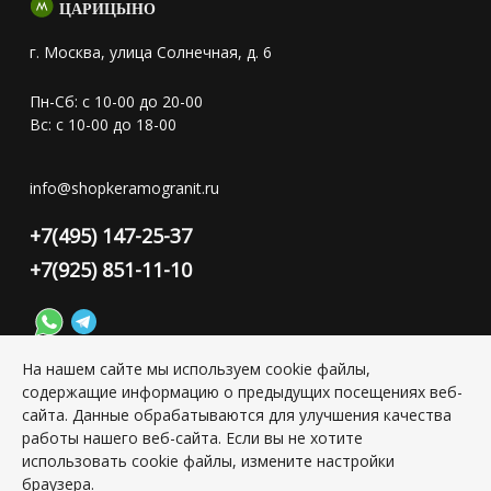
ЦАРИЦЫНО
г. Москва, улица Солнечная, д. 6
Пн-Сб: с 10-00 до 20-00
Вс: с 10-00 до 18-00
info@shopkeramogranit.ru
+7(495) 147-25-37
+7(925) 851-11-10
На нашем сайте мы используем cookie файлы,
содержащие информацию о предыдущих посещениях веб-
Конфиденциальность персональной информации
сайта. Данные обрабатываются для улучшения качества
работы нашего веб-сайта. Если вы не хотите
использовать cookie файлы, измените настройки
Copyright © 2026 ИП Григорьян Юлия Сергеевна, ИНН:
501703338416
браузера.