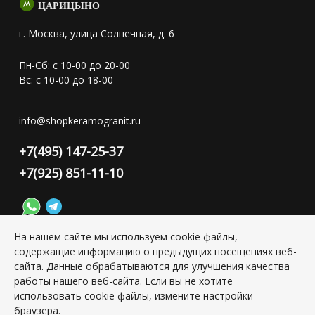
ЦАРИЦЫНО
г. Москва, улица Солнечная, д. 6
Пн-Сб: с 10-00 до 20-00
Вс: с 10-00 до 18-00
info@shopkeramogranit.ru
+7(495) 147-25-37
+7(925) 851-11-10
На нашем сайте мы используем cookie файлы,
содержащие информацию о предыдущих посещениях веб-
Конфиденциальность персональной информации
сайта. Данные обрабатываются для улучшения качества
работы нашего веб-сайта. Если вы не хотите
использовать cookie файлы, измените настройки
Copyright © 2026 ИП Григорьян Юлия Сергеевна, ИНН:
501703338416
браузера.