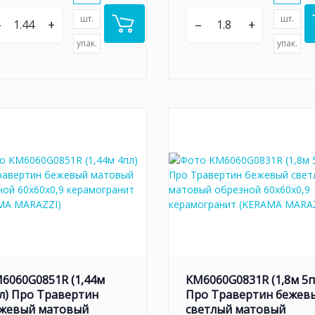
шт.
шт.
–
+
–
+
упак.
упак.
6060G0851R (1,44м
KM6060G0831R (1,8м 5п
л) Про Травертин
Про Травертин бежев
жевый матовый
светлый матовый