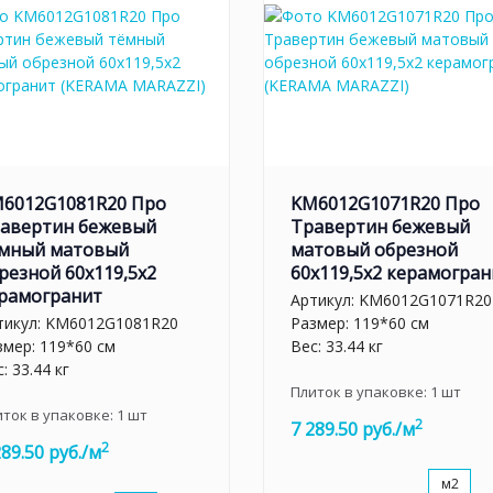
6012G1081R20 Про
KM6012G1071R20 Про
авертин бежевый
Травертин бежевый
мный матовый
матовый обрезной
резной 60x119,5x2
60x119,5x2 керамогран
рамогранит
Артикул:
KM6012G1071R20
тикул:
KM6012G1081R20
Размер: 119*60 см
змер: 119*60 см
Вес: 33.44 кг
: 33.44 кг
Плиток в упаковке:
1
шт
иток в упаковке:
1
шт
2
7 289.50 руб./м
2
289.50 руб./м
м2