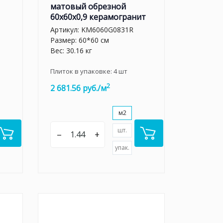
матовый обрезной
60x60x0,9 керамогранит
Артикул:
KM6060G0831R
Размер: 60*60 см
Вес: 30.16 кг
Плиток в упаковке:
4
шт
2
2 681.56 руб./м
м2
шт.
–
+
упак.