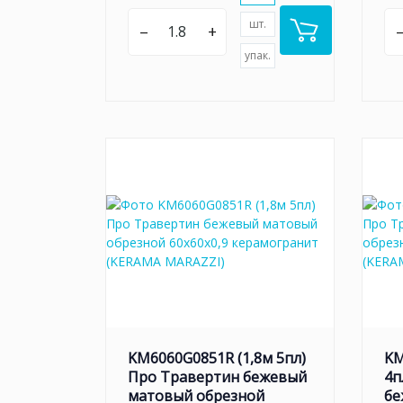
шт.
–
+
упак.
KM6060G0851R (1,8м 5пл)
KM
Про Травертин бежевый
4п
матовый обрезной
бе