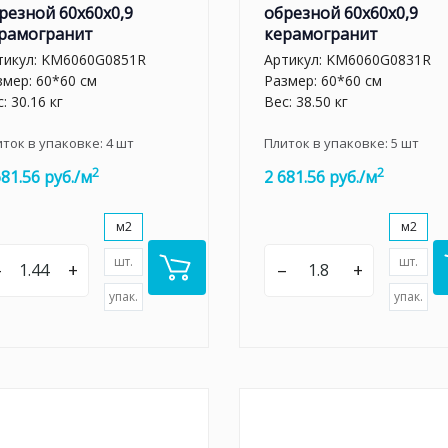
резной 60x60x0,9
обрезной 60x60x0,9
рамогранит
керамогранит
тикул:
KM6060G0851R
Артикул:
KM6060G0831R
змер: 60*60 см
Размер: 60*60 см
: 30.16 кг
Вес: 38.50 кг
иток в упаковке:
4
шт
Плиток в упаковке:
5
шт
2
2
681.56 руб./м
2 681.56 руб./м
м2
м2
шт.
шт.
–
+
–
+
упак.
упак.