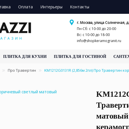
тавка
Оплата
Интерьеры
Контакты
г. Москва, улица Солнечная, д.
Пн-Сб: с 10-00 до 20-00
Вс: с 10-00 до 18-00
info@shopkeramogranit.ru
ПЛИТКА ДЛЯ КУХНИ
ПЛИТКА ДЛЯ ГОСТИНОЙ
САНТЕ
Про Травертин
KM1212G0131R (2,856м 2пл) Про Травертин ко
KM1212G
Траверт
матовый 
керамог