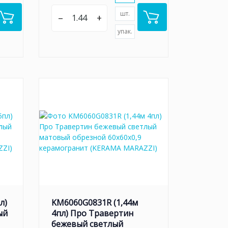
шт.
–
+
упак.
л)
KM6060G0831R (1,44м
ый
4пл) Про Травертин
бежевый светлый