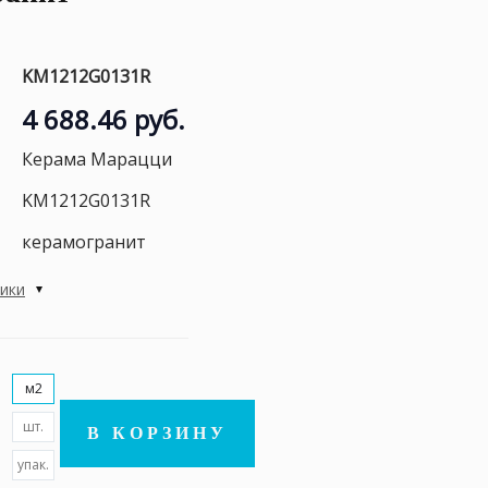
KM1212G0131R
4 688.46 руб.
Керама Марацци
KM1212G0131R
керамогранит
тики
м2
шт.
В КОРЗИНУ
упак.