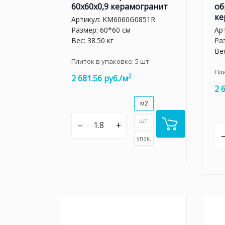
60x60x0,9 керамогранит
об
ке
Артикул:
KM6060G0851R
Размер: 60*60 см
Ар
Вес: 38.50 кг
Ра
Вес
Плиток в упаковке:
5
шт
Пл
2
2 681.56 руб./м
2 
м2
шт.
–
+
упак.