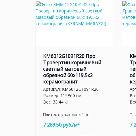
KM6012G1091R20 Про
KM
Травертин коричневый
Тр
светлый матовый
тё
обрезной 60x119,5x2
об
керамогранит
ке
Артикул:
KM6012G1091R20
Ар
Размер: 119*60 см
Ра
Вес: 33.44 кг
Вес
Плиток в упаковке:
1
шт
Пл
2
7 289.50 руб./м
7 