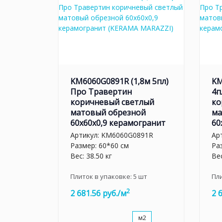
KM6060G0891R (1,8м 5пл)
KM
Про Травертин
4п
коричневый светлый
ко
матовый обрезной
ма
60x60x0,9 керамогранит
60
Артикул:
KM6060G0891R
Ар
Размер: 60*60 см
Ра
Вес: 38.50 кг
Вес
Плиток в упаковке:
5
шт
Пл
2
2 681.56 руб./м
2 
м2