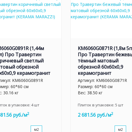
6060G0891R (1,44м
KM6060G0871R (1,8м 5п
л) Про Травертин
Про Травертин бежев
ричневый светлый
тёмный матовый
товый обрезной
обрезной 60x60x0,9
x60x0,9 керамогранит
керамогранит
тикул:
KM6060G0891R
Артикул:
KM6060G0871R
змер: 60*60 см
Размер: 60*60 см
: 30.16 кг
Вес: 38.50 кг
иток в упаковке:
4
шт
Плиток в упаковке:
5
шт
2
2
681.56 руб./м
2 681.56 руб./м
м2
м2