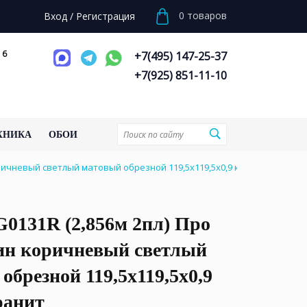
0
товаров
Вход
/
Регистрация
 6
+7(495) 147-25-37
+7(925) 851-11-10
ХНИКА
ОБОИ
ричневый светлый матовый обрезной 119,5x119,5x0,9 керамогранит
0131R (2,856м 2пл) Про
ин коричневый светлый
обрезной 119,5x119,5x0,9
ранит