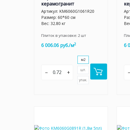
керамогранит
ке
Артикул:
KM6060G1061R20
Ар
Размер: 60*60 см
Ра
Вес: 32.80 кг
Вес
Плиток в упаковке:
2
шт
Пл
2
6 006.06 руб./м
6 
м2
шт.
–
+
упак.