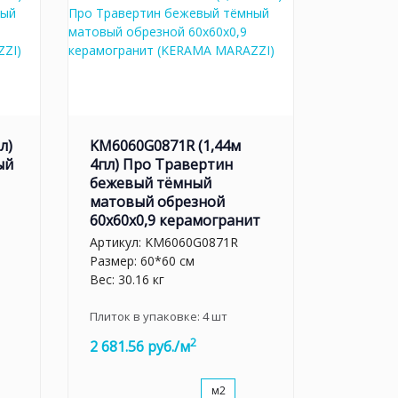
л)
KM6060G0871R (1,44м
ый
4пл) Про Травертин
бежевый тёмный
матовый обрезной
60x60x0,9 керамогранит
Артикул:
KM6060G0871R
Размер: 60*60 см
Вес: 30.16 кг
Плиток в упаковке:
4
шт
2
2 681.56 руб./м
м2