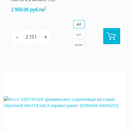
2
2 956.06 руб./м
м2
шт.
–
+
упак.