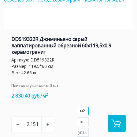
DD519322R Джиминьяно серый
лаппатированный обрезной 60x119,5x0,9
керамогранит
Артикул:
DD519322R
Размер: 119.5*60 см
Вес: 42.65 кг
Плиток в упаковке:
3
шт
2
2 830.40 руб./м
м2
шт.
–
+
упак.