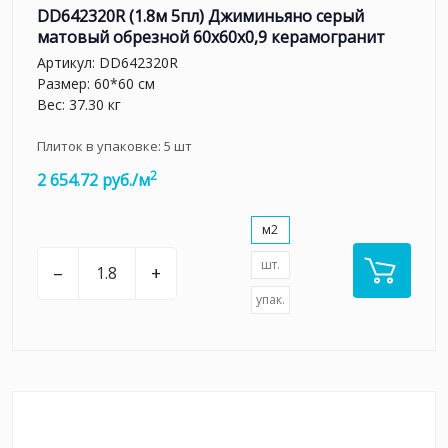
DD642320R (1.8м 5пл) Джиминьяно серый
матовый обрезной 60х60x0,9 керамогранит
Артикул:
DD642320R
Размер: 60*60 см
Вес: 37.30 кг
Плиток в упаковке:
5
шт
2
2 654.72 руб./м
м2
шт.
–
+
упак.