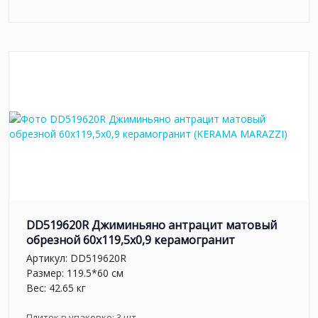
DD519620R Джиминьяно антрацит матовый
обрезной 60x119,5x0,9 керамогранит
Артикул:
DD519620R
Размер: 119.5*60 см
Вес: 42.65 кг
Плиток в упаковке:
3
шт