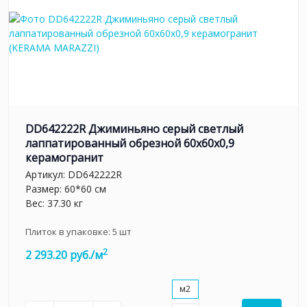
DD642222R Джиминьяно серый светлый
лаппатированный обрезной 60х60x0,9
керамогранит
Артикул:
DD642222R
Размер: 60*60 см
Вес: 37.30 кг
Плиток в упаковке:
5
шт
2
2 293.20 руб./м
м2