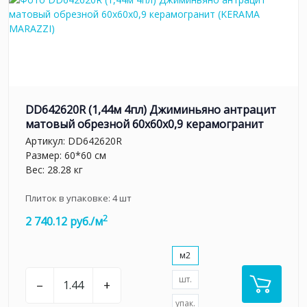
DD642620R (1,44м 4пл) Джиминьяно антрацит
матовый обрезной 60х60x0,9 керамогранит
Артикул:
DD642620R
Размер: 60*60 см
Вес: 28.28 кг
Плиток в упаковке:
4
шт
2
2 740.12 руб./м
м2
шт.
–
+
упак.