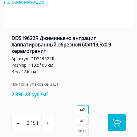
DD519622R Джиминьяно антрацит
лаппатированный обрезной 60x119,5x0.9
керамогранит
Артикул:
DD519622R
Размер: 119.5*60 см
Вес: 42.65 кг
Плиток в упаковке:
3
шт
2
2 896.28 руб./м
м2
шт.
–
+
упак.