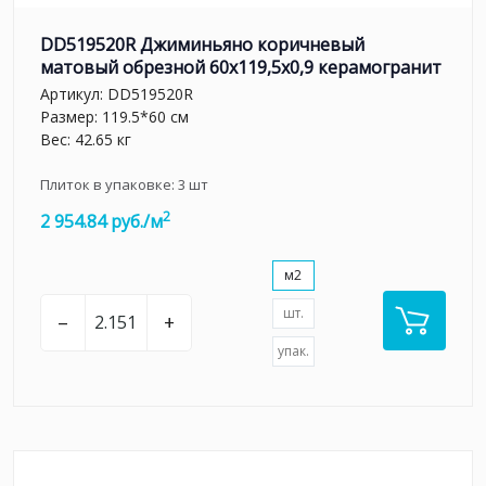
DD519520R Джиминьяно коричневый
матовый обрезной 60х119,5x0,9 керамогранит
Артикул:
DD519520R
Размер: 119.5*60 см
Вес: 42.65 кг
Плиток в упаковке:
3
шт
2
2 954.84 руб./м
м2
шт.
–
+
упак.