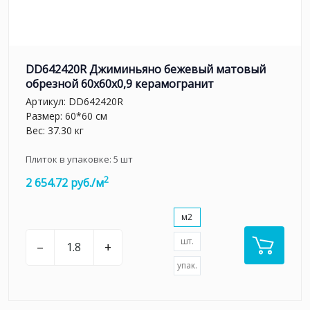
DD642420R Джиминьяно бежевый матовый
обрезной 60х60x0,9 керамогранит
Артикул:
DD642420R
Размер: 60*60 см
Вес: 37.30 кг
Плиток в упаковке:
5
шт
2
2 654.72 руб./м
м2
шт.
–
+
упак.