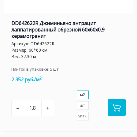
DD642622R Джиминьяно антрацит
лаппатированный обрезной 60х60x0,9
керамогранит
Артикул:
DD642622R
Размер: 60*60 см
Вес: 37.30 кг
Плиток в упаковке:
5
шт
2
2 352 руб./м
м2
шт.
–
+
упак.