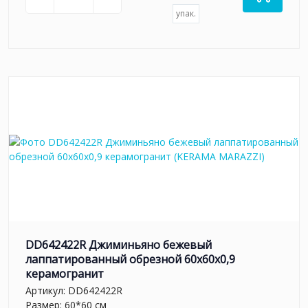
упак.
DD642422R Джиминьяно бежевый
лаппатированный обрезной 60х60x0,9
керамогранит
Артикул:
DD642422R
Размер: 60*60 см