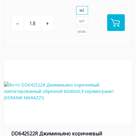
м2
шт.
–
+
упак.
DD642522R Джиминьяно коричневый