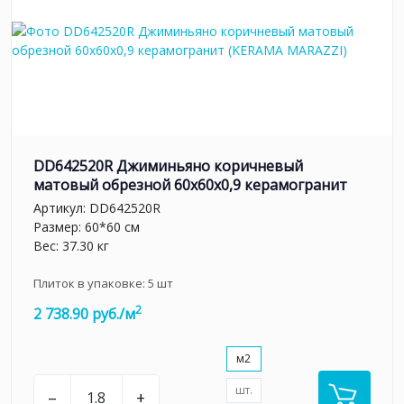
DD642520R Джиминьяно коричневый
матовый обрезной 60х60x0,9 керамогранит
Артикул:
DD642520R
Размер: 60*60 см
Вес: 37.30 кг
Плиток в упаковке:
5
шт
2
2 738.90 руб./м
м2
шт.
–
+