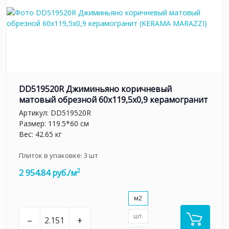
DD519520R Джиминьяно коричневый
матовый обрезной 60х119,5x0,9 керамогранит
Артикул:
DD519520R
Размер: 119.5*60 см
Вес: 42.65 кг
Плиток в упаковке:
3
шт
2
2 954.84 руб./м
м2
шт.
–
+