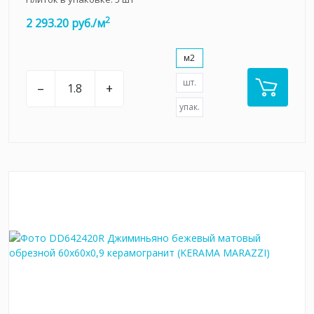
2
2 293.20 руб./м
м2
шт.
–
+
упак.