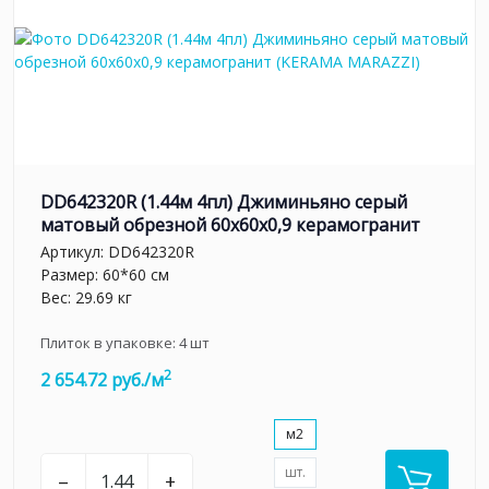
DD642320R (1.44м 4пл) Джиминьяно серый
матовый обрезной 60х60x0,9 керамогранит
Артикул:
DD642320R
Размер: 60*60 см
Вес: 29.69 кг
Плиток в упаковке:
4
шт
2
2 654.72 руб./м
м2
шт.
–
+