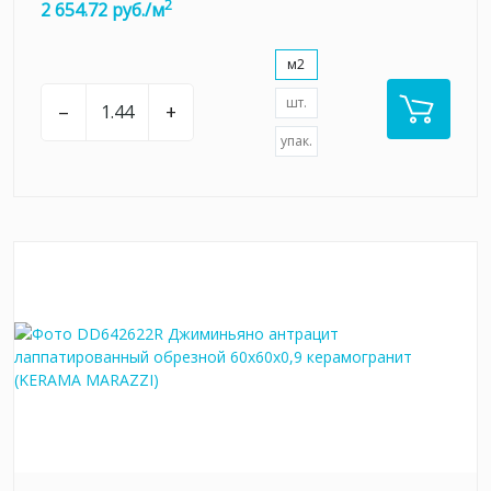
2
2 654.72 руб./м
м2
шт.
–
+
упак.