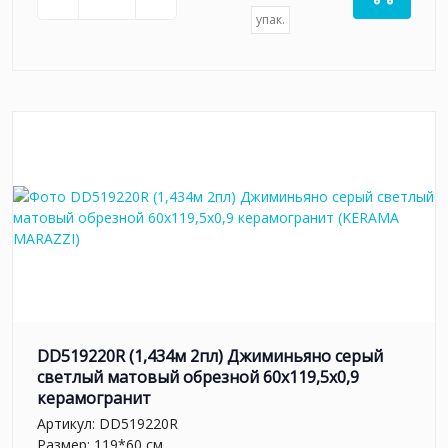
упак.
DD519220R (1,434м 2пл) Джиминьяно серый
светлый матовый обрезной 60х119,5x0,9
керамогранит
Артикул:
DD519220R
Размер: 119*60 см