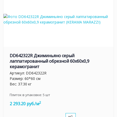
DD642322R Джиминьяно серый
лаппатированный обрезной 60х60x0,9
керамогранит
Артикул:
DD642322R
Размер: 60*60 см
Вес: 37.30 кг
Плиток в упаковке:
5
шт
2
2 293.20 руб./м
м2