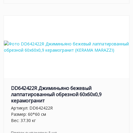
DD642422R Джиминьяно бежевый
лаппатированный обрезной 60х60x0,9
керамогранит
Артикул:
DD642422R
Размер: 60*60 см
Вес: 37.30 кг
Плиток в упаковке:
5
шт