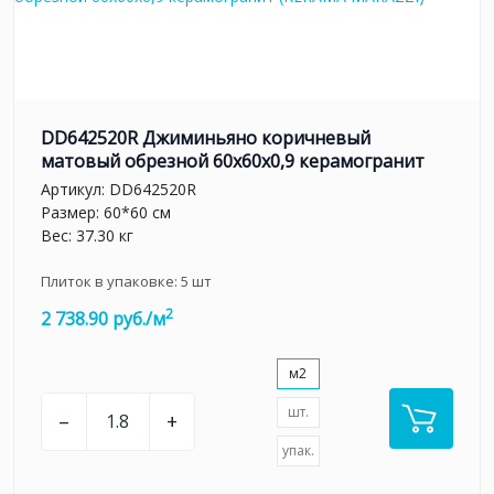
DD642520R Джиминьяно коричневый
матовый обрезной 60х60x0,9 керамогранит
Артикул:
DD642520R
Размер: 60*60 см
Вес: 37.30 кг
Плиток в упаковке:
5
шт
2
2 738.90 руб./м
м2
шт.
–
+
упак.