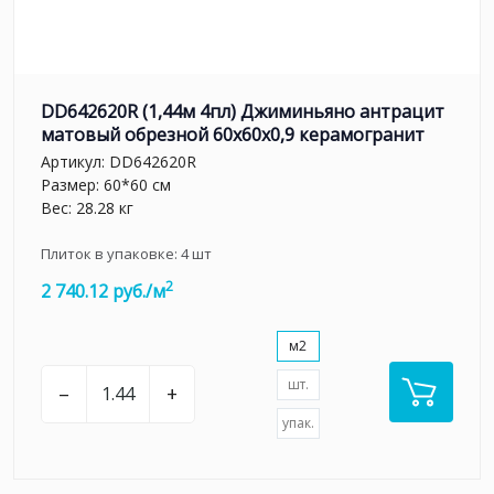
DD642620R (1,44м 4пл) Джиминьяно антрацит
матовый обрезной 60х60x0,9 керамогранит
Артикул:
DD642620R
Размер: 60*60 см
Вес: 28.28 кг
Плиток в упаковке:
4
шт
2
2 740.12 руб./м
м2
шт.
–
+
упак.