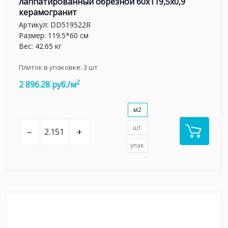
лаппатированный обрезной 60х119,5х0,9
керамогранит
Артикул:
DD519522R
Размер: 119.5*60 см
Вес: 42.65 кг
Плиток в упаковке:
3
шт
2
2 896.28 руб./м
м2
шт.
–
+
упак.