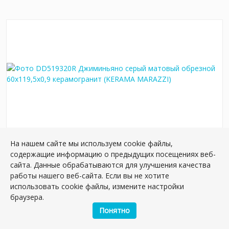
На нашем сайте мы используем cookie файлы,
DD519320R Джиминьяно серый матовый
содержащие информацию о предыдущих посещениях веб-
обрезной 60х119,5x0,9 керамогранит
сайта. Данные обрабатываются для улучшения качества
Артикул:
DD519320R
работы нашего веб-сайта. Если вы не хотите
Размер: 119.5*60 см
использовать cookie файлы, измените настройки
Вес: 42.65 кг
браузера.
Понятно
Плиток в упаковке:
3
шт
2
2 867 руб./м