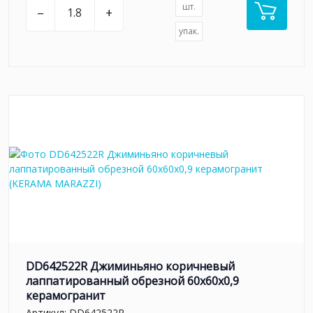
шт.
–
+
упак.
DD642522R Джиминьяно коричневый
лаппатированный обрезной 60х60x0,9
керамогранит
Артикул:
DD642522R