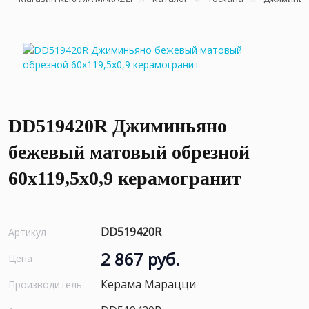
DD519420R Джиминьяно
бежевый матовый обрезной
60х119,5x0,9 керамогранит
DD519420R
Артикул
2 867 руб.
Цена
Керама Марацци
Производитель