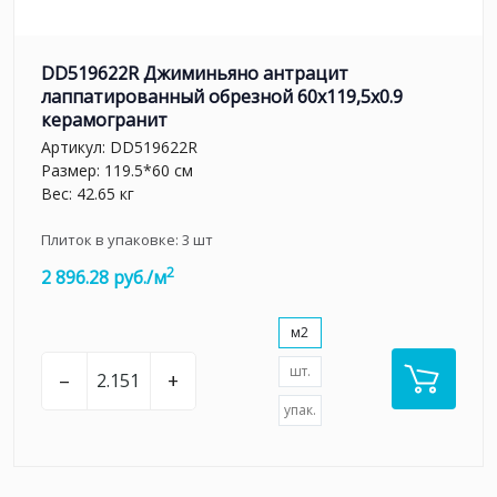
DD519622R Джиминьяно антрацит
лаппатированный обрезной 60x119,5x0.9
керамогранит
Артикул:
DD519622R
Размер: 119.5*60 см
Вес: 42.65 кг
Плиток в упаковке:
3
шт
2
2 896.28 руб./м
м2
шт.
–
+
упак.