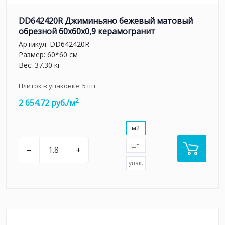
DD642420R Джиминьяно бежевый матовый
обрезной 60х60x0,9 керамогранит
Артикул:
DD642420R
Размер: 60*60 см
Вес: 37.30 кг
Плиток в упаковке:
5
шт
2
2 654.72 руб./м
м2
шт.
–
+
упак.