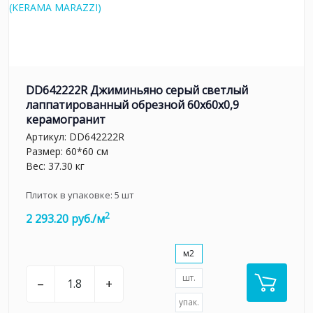
DD642222R Джиминьяно серый светлый
лаппатированный обрезной 60х60x0,9
керамогранит
Артикул:
DD642222R
Размер: 60*60 см
Вес: 37.30 кг
Плиток в упаковке:
5
шт
2
2 293.20 руб./м
м2
шт.
–
+
упак.