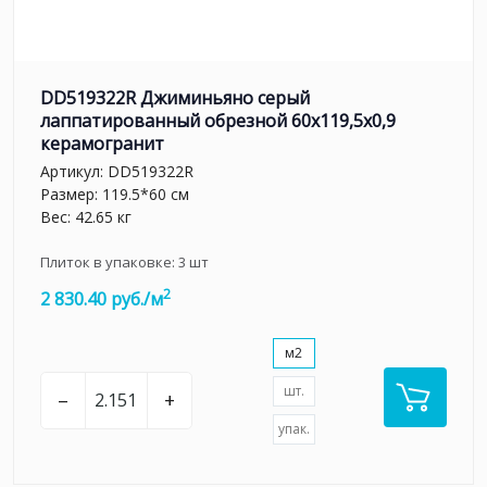
DD519322R Джиминьяно серый
лаппатированный обрезной 60x119,5x0,9
керамогранит
Артикул:
DD519322R
Размер: 119.5*60 см
Вес: 42.65 кг
Плиток в упаковке:
3
шт
2
2 830.40 руб./м
м2
шт.
–
+
упак.