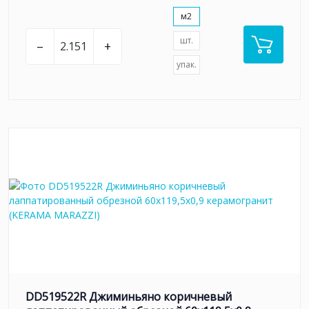
м2
шт.
–
+
упак.
DD519522R Джиминьяно коричневый