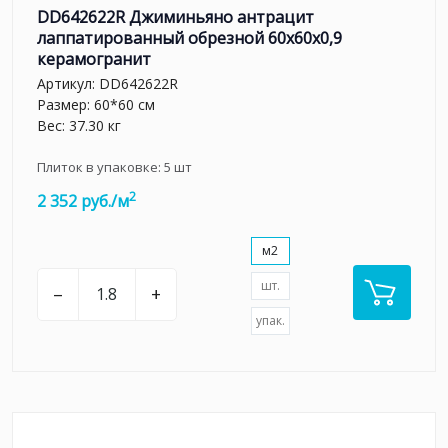
DD642622R Джиминьяно антрацит
лаппатированный обрезной 60х60x0,9
керамогранит
Артикул:
DD642622R
Размер: 60*60 см
Вес: 37.30 кг
Плиток в упаковке:
5
шт
2
2 352 руб./м
м2
шт.
–
+
упак.