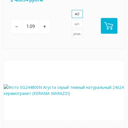
м2
шт.
–
+
упак.