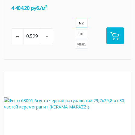
2
4 404.20 руб./м
м2
шт.
–
+
упак.