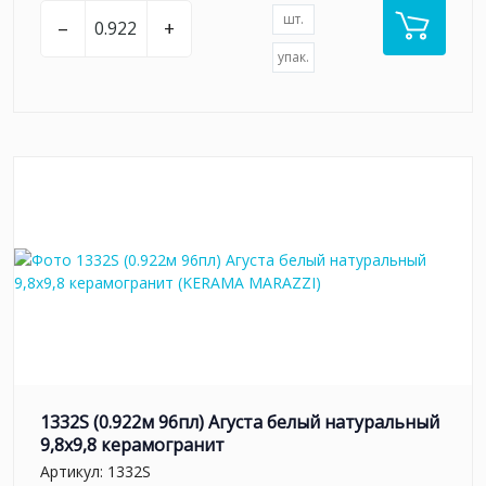
шт.
–
+
упак.
1332S (0.922м 96пл) Агуста белый натуральный
9,8х9,8 керамогранит
Артикул:
1332S