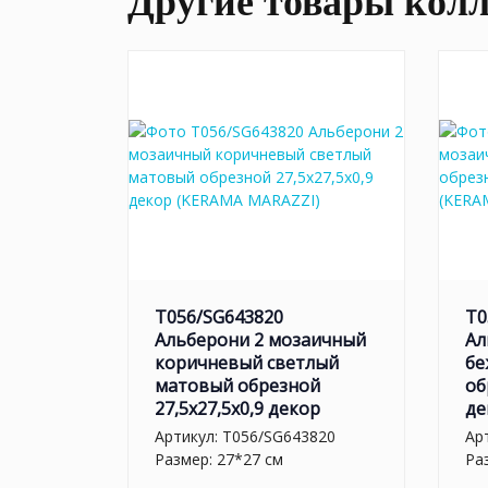
Другие товары кол
T056/SG643820
T0
Альберони 2 мозаичный
Ал
коричневый светлый
бе
матовый обрезной
об
27,5x27,5x0,9 декор
де
Артикул:
T056/SG643820
Ар
Размер: 27*27 см
Ра