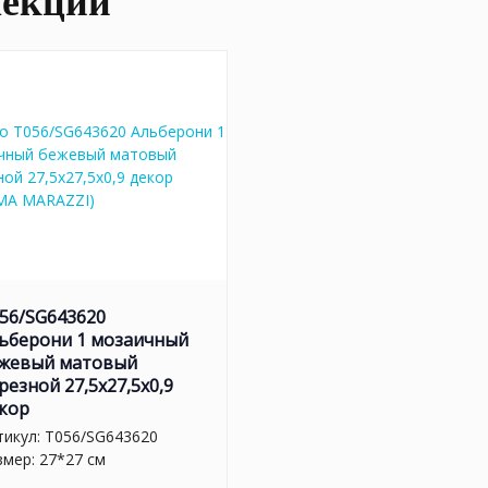
лекции
56/SG643620
ьберони 1 мозаичный
жевый матовый
резной 27,5x27,5x0,9
кор
тикул:
T056/SG643620
змер: 27*27 см