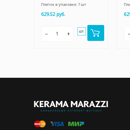
Плиток в упаковке:
7
шт
Пл
629.52 руб.
62
шт.
–
+