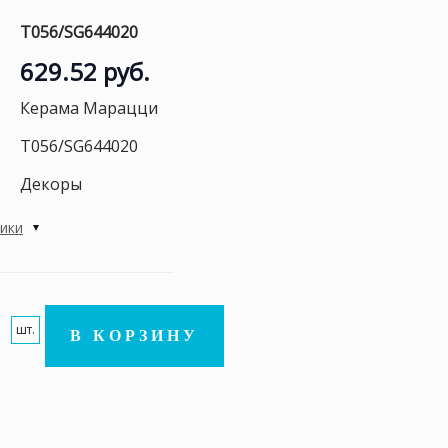
T056/SG644020
629.52 руб.
Керама Марацци
T056/SG644020
Декоры
тики
шт.
В КОРЗИНУ