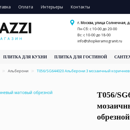
тавка
Оплата
Интерьеры
Контакты
г. Москва, улица Солнечная, д.
Пн-Сб: с 10-00 до 20-00
Вс: с 10-00 до 18-00
info@shopkeramogranit.ru
ПЛИТКА ДЛЯ КУХНИ
ПЛИТКА ДЛЯ ГОСТИНОЙ
САНТЕ
Альберони
T056/SG644020 Альберони 3 мозаичный коричневы
T056/SG
мозаичн
обрезной