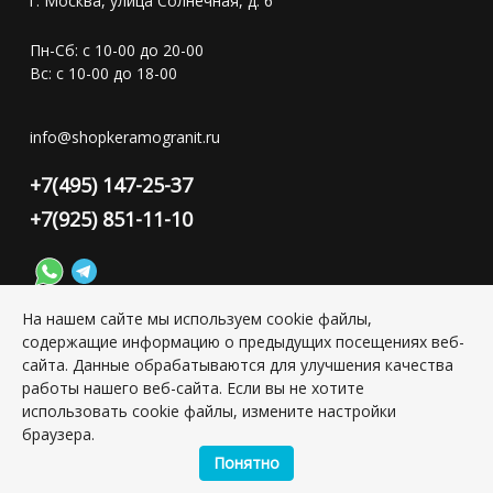
г. Москва, улица Солнечная, д. 6
Пн-Сб: с 10-00 до 20-00
Вс: с 10-00 до 18-00
info@shopkeramogranit.ru
+7(495) 147-25-37
+7(925) 851-11-10
На нашем сайте мы используем cookie файлы,
содержащие информацию о предыдущих посещениях веб-
Конфиденциальность персональной информации
сайта. Данные обрабатываются для улучшения качества
работы нашего веб-сайта. Если вы не хотите
использовать cookie файлы, измените настройки
Copyright © 2026 ИП Григорьян Юлия Сергеевна, ИНН:
501703338416
браузера.
Понятно