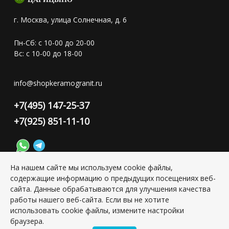
г. Москва, улица Солнечная, д. 6
Пн-Сб: с 10-00 до 20-00
Вс: с 10-00 до 18-00
info@shopkeramogranit.ru
+7(495) 147-25-37
+7(925) 851-11-10
На нашем сайте мы используем cookie файлы,
содержащие информацию о предыдущих посещениях веб-
Конфиденциальность персональной информации
сайта. Данные обрабатываются для улучшения качества
работы нашего веб-сайта. Если вы не хотите
использовать cookie файлы, измените настройки
Copyright © 2026 ИП Григорьян Юлия Сергеевна, ИНН:
501703338416
браузера.