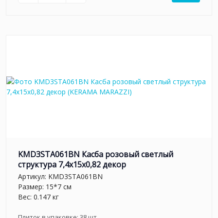
KMD3STA061BN Касба розовый светлый
структура 7,4x15x0,82 декор
Артикул:
KMD3STA061BN
Размер: 15*7 см
Вес: 0.147 кг
Плиток в упаковке:
38
шт