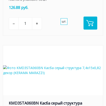
126.88 руб.
шт.
–
+
KMD3STA060BN Касба серый структура