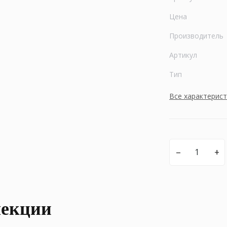
Цена
Производитель
Артикул
Тип
Все характерис
–
+
лекции