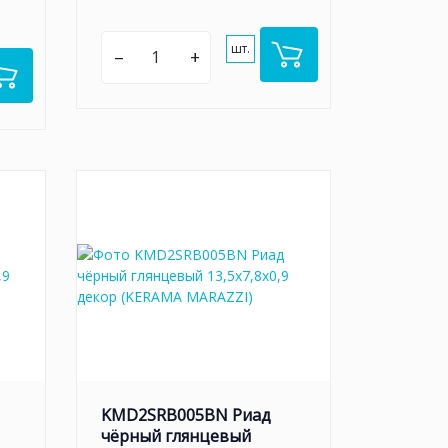
шт.
–
+
KMD2SRB005BN Риад
чёрный глянцевый