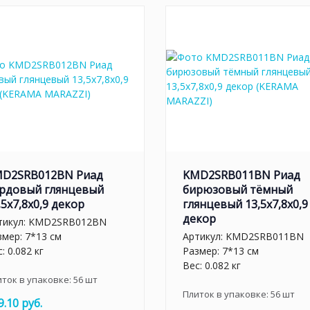
D2SRB012BN Риад
KMD2SRB011BN Риад
рдовый глянцевый
бирюзовый тёмный
,5x7,8x0,9 декор
глянцевый 13,5x7,8x0,9
декор
тикул:
KMD2SRB012BN
змер: 7*13 см
Артикул:
KMD2SRB011BN
: 0.082 кг
Размер: 7*13 см
Вес: 0.082 кг
иток в упаковке:
56
шт
Плиток в упаковке:
56
шт
9.10 руб.