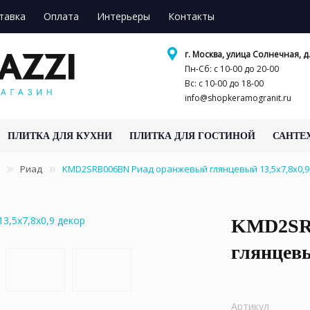
тавка
Оплата
Интерьеры
Контакты
г. Москва, улица Солнечная, д.
Пн-Сб: с 10-00 до 20-00
Вс: с 10-00 до 18-00
info@shopkeramogranit.ru
ПЛИТКА ДЛЯ КУХНИ
ПЛИТКА ДЛЯ ГОСТИНОЙ
САНТЕ
Риад
KMD2SRB006BN Риад оранжевый глянцевый 13,5x7,8x0,9
KMD2SRB
глянцевы
Артикул