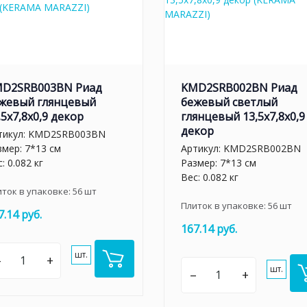
D2SRB003BN Риад
KMD2SRB002BN Риад
жевый глянцевый
бежевый светлый
,5x7,8x0,9 декор
глянцевый 13,5x7,8x0,9
декор
тикул:
KMD2SRB003BN
змер: 7*13 см
Артикул:
KMD2SRB002BN
: 0.082 кг
Размер: 7*13 см
Вес: 0.082 кг
иток в упаковке:
56
шт
Плиток в упаковке:
56
шт
7.14 руб.
167.14 руб.
шт.
–
+
шт.
–
+