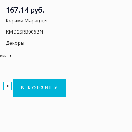
167.14 руб.
Керама Марацци
KMD2SRB006BN
Декоры
тики
шт.
В КОРЗИНУ