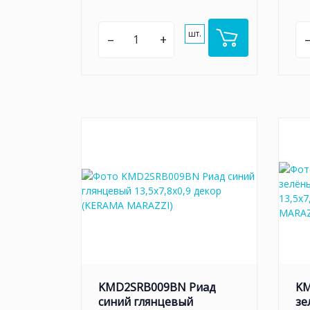
шт.
–
+
KMD2SRB009BN Риад
KM
синий глянцевый
зе