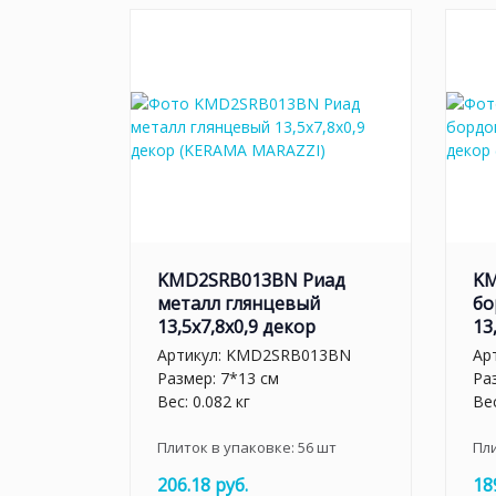
KMD2SRB013BN Риад
KM
металл глянцевый
бо
13,5x7,8x0,9 декор
13
Артикул:
KMD2SRB013BN
Ар
Размер: 7*13 см
Ра
Вес: 0.082 кг
Вес
Плиток в упаковке:
56
шт
Пл
206.18 руб.
18