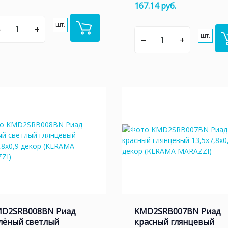
167.14 руб.
шт.
–
+
шт.
–
+
D2SRB008BN Риад
KMD2SRB007BN Риад
лёный светлый
красный глянцевый