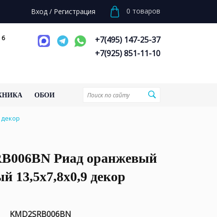
0
товаров
Вход
/
Регистрация
 6
+7(495) 147-25-37
+7(925) 851-11-10
ХНИКА
ОБОИ
 декор
006BN Риад оранжевый
й 13,5x7,8x0,9 декор
KMD2SRB006BN