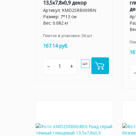
13,5x7,8x0,9 декор
гл
де
Артикул:
KMD2SRB009BN
Размер: 7*13 см
Ар
Вес: 0.082 кг
Ра
Вес
Плиток в упаковке:
56
шт
Пл
167.14 руб.
16
шт.
–
+