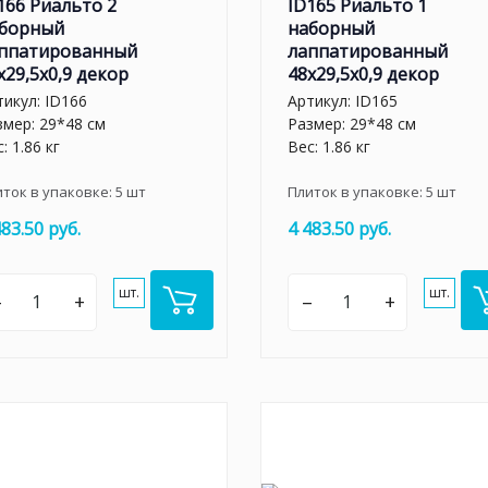
166 Риальто 2
ID165 Риальто 1
борный
наборный
ппатированный
лаппатированный
x29,5x0,9 декор
48x29,5x0,9 декор
тикул:
ID166
Артикул:
ID165
змер: 29*48 см
Размер: 29*48 см
: 1.86 кг
Вес: 1.86 кг
иток в упаковке:
5
шт
Плиток в упаковке:
5
шт
483.50 руб.
4 483.50 руб.
шт.
шт.
–
+
–
+