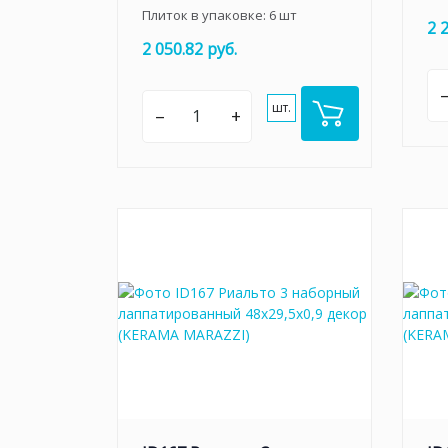
Плиток в упаковке:
6
шт
2 
2 050.82 руб.
шт.
–
+