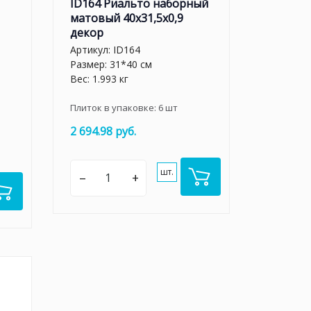
ID164 Риальто наборный
матовый 40x31,5x0,9
декор
Артикул:
ID164
Размер: 31*40 см
Вес: 1.993 кг
Плиток в упаковке:
6
шт
2 694.98 руб.
шт.
–
+