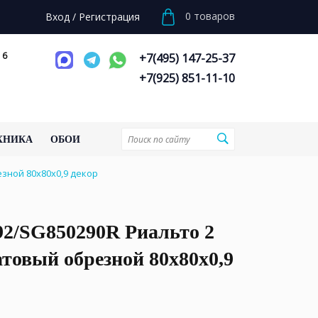
0
товаров
Вход
/
Регистрация
 6
+7(495) 147-25-37
+7(925) 851-11-10
ХНИКА
ОБОИ
зной 80x80x0,9 декор
2/SG850290R Риальто 2
товый обрезной 80x80x0,9