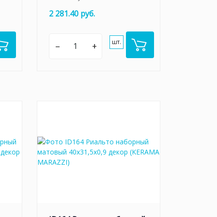
2 281.40 руб.
шт.
–
+