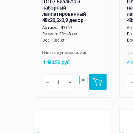
ID167 Риальто 3
ID
наборный
на
лаппатированный
ла
48x29,5x0,9 декор
48
Артикул:
ID167
Ар
Размер: 29*48 см
Ра
Вес: 1.86 кг
Вес
Плиток в упаковке:
5
шт
Пл
4 483.50 руб.
4 
шт.
–
+