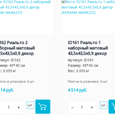
162 Риальто 2
ID161 Риальто 1
борный матовый
наборный матовый
,5x43,5x0,9 декор
43,5x43,5x0,9 декор
тикул:
ID162
Артикул:
ID161
змер: 43*43 см
Размер: 43*43 см
: 3.333 кг
Вес: 3.333 кг
иток в упаковке:
6
шт
Плиток в упаковке:
6
шт
514 руб.
4 514 руб.
шт.
шт.
–
+
–
+