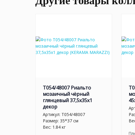
Другие товары кол
T054/48007 Риальто
T0
мозаичный чёрный
мо
глянцевый 37,5x35x1
45
декор
Ар
Артикул:
T054/48007
Ра
Размер: 35*37 см
Вес
Вес: 1.84 кг
Пл