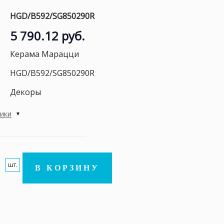
HGD/B592/SG850290R
5 790.12 руб.
Керама Марацци
HGD/B592/SG850290R
Декоры
тики
шт.
В КОРЗИНУ