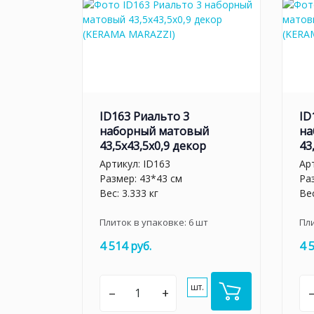
ID163 Риальто 3
ID
наборный матовый
на
43,5x43,5x0,9 декор
43
Артикул:
ID163
Ар
Размер: 43*43 см
Ра
Вес: 3.333 кг
Вес
Плиток в упаковке:
6
шт
Пл
4 514 руб.
4 
шт.
–
+