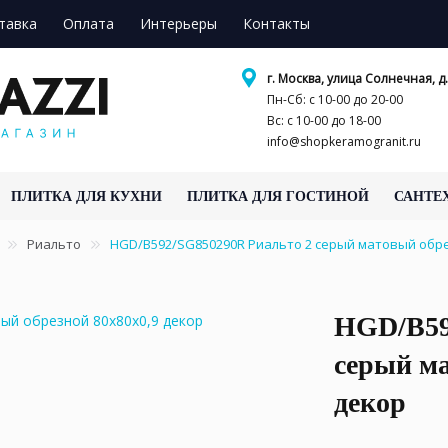
тавка
Оплата
Интерьеры
Контакты
г. Москва, улица Солнечная, д.
Пн-Сб: с 10-00 до 20-00
Вс: с 10-00 до 18-00
info@shopkeramogranit.ru
ПЛИТКА ДЛЯ КУХНИ
ПЛИТКА ДЛЯ ГОСТИНОЙ
САНТЕ
Риальто
HGD/B592/SG850290R Риальто 2 серый матовый обре
HGD/B59
серый ма
декор