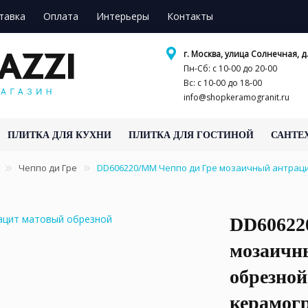
тавка
Оплата
Интерьеры
Контакты
г. Москва, улица Солнечная, д.
Пн-Сб: с 10-00 до 20-00
Вс: с 10-00 до 18-00
info@shopkeramogranit.ru
ПЛИТКА ДЛЯ КУХНИ
ПЛИТКА ДЛЯ ГОСТИНОЙ
САНТЕ
Чеппо ди Гре
DD606220/MM Чеппо ди Гре мозаичный антраци
DD60622
мозаичн
обрезной
керамог