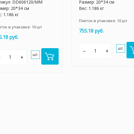
тикул:
DD606120/MM
Размер: 20*34 см
змер: 20*34 см
Вес: 1.186 кг
: 1.186 кг
Плиток в упаковке:
10
шт
иток в упаковке:
10
шт
755.18 руб.
5.18 руб.
шт.
–
+
шт.
–
+