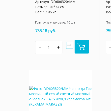
Артикул:
DD606320/MM
Ар
Размер: 20*34 см
Ра
Вес: 1.186 кг
Вес
Плиток в упаковке:
10
шт
Пл
755.18 руб.
75
шт.
–
+