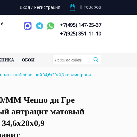
0
товаров
Вход
/
Регистрация
 6
+7(495) 147-25-37
+7(925) 851-11-10
ХНИКА
ОБОИ
т матовый обрезной 34,6x20x0,9 керамогранит
0/MM Чеппо ди Гре
ый антрацит матовый
 34,6x20x0,9
ранит