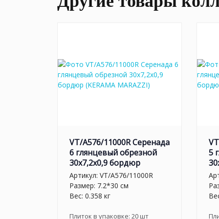
Другие товары кол
VT/A576/11000R Серенада
VT
6 глянцевый обрезной
5 
30x7,2x0,9 бордюр
30
Артикул:
VT/A576/11000R
Ар
Размер: 7.2*30 см
Ра
Вес: 0.358 кг
Вес
Плиток в упаковке:
20
шт
Пл