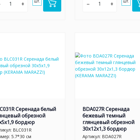
шт.
шт.
–
+
–
+
C031R Серенада белый
BDA027R Серенада
янцевый обрезной
бежевый темный
x5x1,9 бордюр
глянцевый обрезной
30x12x1,3 бордюр
тикул:
BLC031R
змер: 5.7*30 см
Артикул:
BDA027R