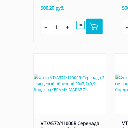
500.20 руб.
50
шт.
–
+
VT/A572/11000R Серенада
VT