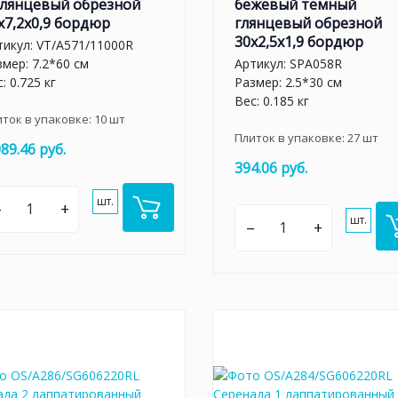
глянцевый обрезной
бежевый темный
x7,2x0,9 бордюр
глянцевый обрезной
30x2,5x1,9 бордюр
тикул:
VT/A571/11000R
змер: 7.2*60 см
Артикул:
SPA058R
: 0.725 кг
Размер: 2.5*30 см
Вес: 0.185 кг
иток в упаковке:
10
шт
Плиток в упаковке:
27
шт
089.46 руб.
394.06 руб.
шт.
–
+
шт.
–
+