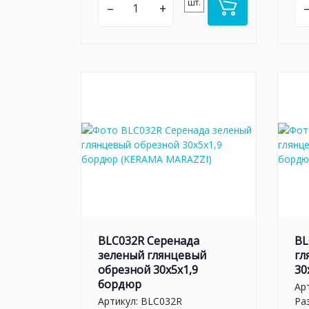
шт.
–
+
BLC032R Серенада
BL
зеленый глянцевый
гл
обрезной 30x5x1,9
30
бордюр
Ар
Артикул:
BLC032R
Ра