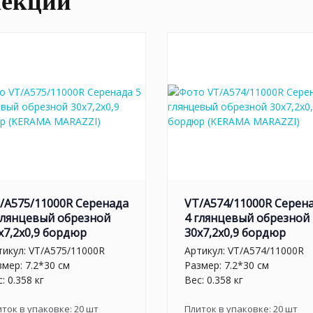
лекции
/A575/11000R Серенада
VT/A574/11000R Серен
глянцевый обрезной
4 глянцевый обрезной
x7,2x0,9 бордюр
30x7,2x0,9 бордюр
тикул:
VT/A575/11000R
Артикул:
VT/A574/11000R
змер: 7.2*30 см
Размер: 7.2*30 см
: 0.358 кг
Вес: 0.358 кг
иток в упаковке:
20
шт
Плиток в упаковке:
20
шт