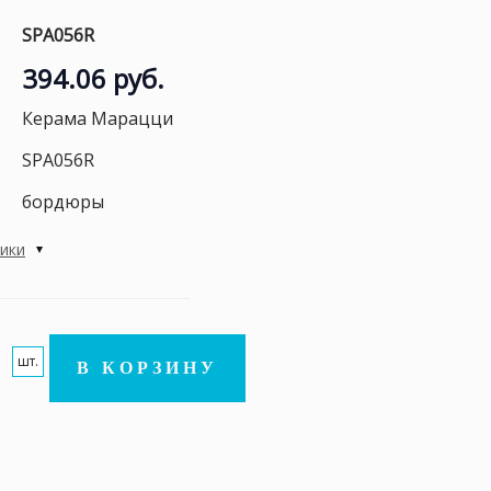
SPA056R
394.06 руб.
Керама Марацци
SPA056R
бордюры
тики
шт.
В КОРЗИНУ