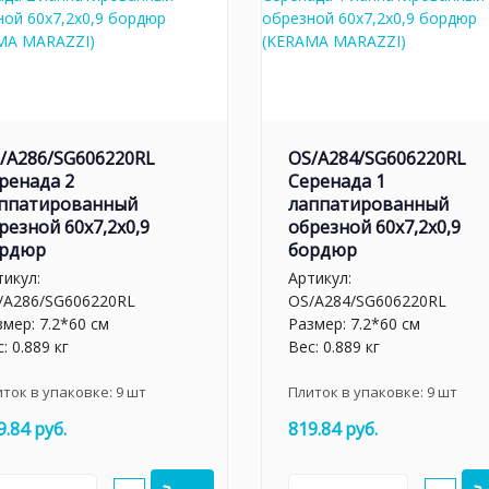
/A286/SG606220RL
OS/A284/SG606220RL
ренада 2
Серенада 1
ппатированный
лаппатированный
резной 60x7,2x0,9
обрезной 60x7,2x0,9
рдюр
бордюр
тикул:
Артикул:
/A286/SG606220RL
OS/A284/SG606220RL
змер: 7.2*60 см
Размер: 7.2*60 см
: 0.889 кг
Вес: 0.889 кг
иток в упаковке:
9
шт
Плиток в упаковке:
9
шт
9.84 руб.
819.84 руб.