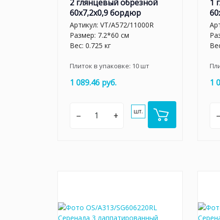
2 глянцевый обрезной
1 
60x7,2x0,9 бордюр
60
Артикул:
VT/A572/11000R
Ар
Размер: 7.2*60 см
Ра
Вес: 0.725 кг
Вес
Плиток в упаковке:
10
шт
Пл
1 089.46 руб.
1 
шт.
–
+