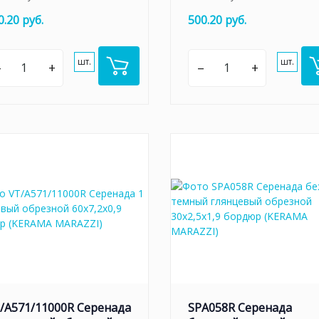
0.20 руб.
500.20 руб.
шт.
шт.
–
+
–
+
/A571/11000R Серенада
SPA058R Серенада