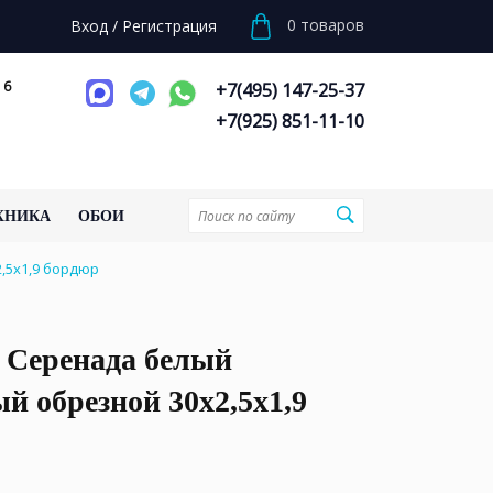
0
товаров
Вход
/
Регистрация
 6
+7(495) 147-25-37
+7(925) 851-11-10
ХНИКА
ОБОИ
,5x1,9 бордюр
 Серенада белый
й обрезной 30x2,5x1,9