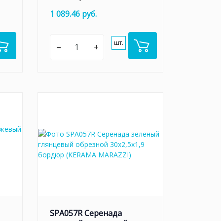
1 089.46 руб.
шт.
–
+
SPA057R Серенада