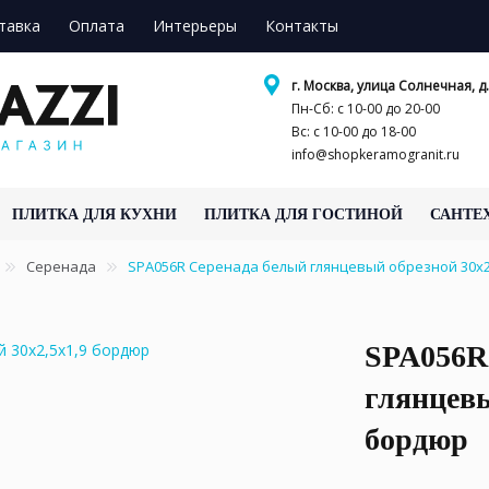
тавка
Оплата
Интерьеры
Контакты
г. Москва, улица Солнечная, д.
Пн-Сб: с 10-00 до 20-00
Вс: с 10-00 до 18-00
info@shopkeramogranit.ru
ПЛИТКА ДЛЯ КУХНИ
ПЛИТКА ДЛЯ ГОСТИНОЙ
САНТЕ
Серенада
SPA056R Серенада белый глянцевый обрезной 30x2
SPA056R
глянцевы
бордюр