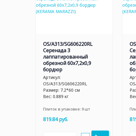
OS/A313/SG606220RL
OS
Серенада 3
Се
лаппатированный
ла
обрезной 60x7,2x0,9
об
бордюр
бо
Артикул:
Ар
OS/A313/SG606220RL
OS
Размер: 7.2*60 см
Ра
Вес: 0.889 кг
Вес
Плиток в упаковке:
9
шт
Пл
819.84 руб.
81