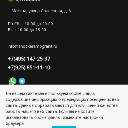
г. Москва, улица Солнечная, д. 6
Пн-Сб: с 10-00 до 20-00
Вс: с 10-00 до 18-00
info@shopkeramogranit.ru
+7(495) 147-25-37
+7(925) 851-11-10
На нашем сайте мы используем cookie файлы,
содержащие информацию о предыдущих посещениях веб-
Конфиденциальность персональной информации
сайта. Данные обрабатываются для улучшения качества
работы нашего веб-сайта. Если вы не хотите
использовать cookie файлы, измените настройки
Copyright © 2026 ИП Григорьян Юлия Сергеевна, ИНН:
браузера.
501703338416