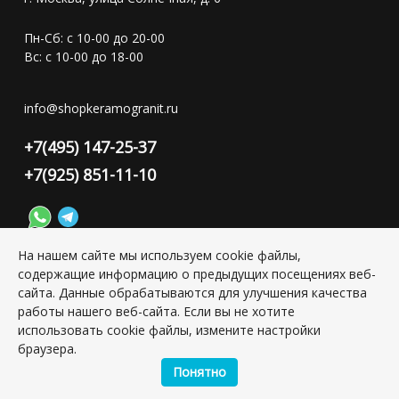
Пн-Сб: с 10-00 до 20-00
Вс: с 10-00 до 18-00
info@shopkeramogranit.ru
+7(495) 147-25-37
+7(925) 851-11-10
На нашем сайте мы используем cookie файлы,
содержащие информацию о предыдущих посещениях веб-
Конфиденциальность персональной информации
сайта. Данные обрабатываются для улучшения качества
работы нашего веб-сайта. Если вы не хотите
использовать cookie файлы, измените настройки
Copyright © 2026 ИП Григорьян Юлия Сергеевна, ИНН:
браузера.
501703338416
Понятно