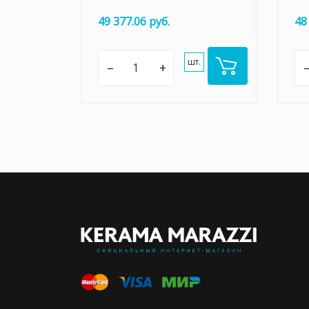
49 377.06 руб.
48
шт.
–
+