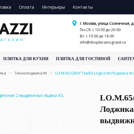
тавка
Оплата
Интерьеры
Контакты
г. Москва, улица Солнечная, д.
Пн-Сб: с 10-00 до 20-00
Вс: с 10-00 до 18-00
info@shopkeramogranit.ru
ПЛИТКА ДЛЯ КУХНИ
ПЛИТКА ДЛЯ ГОСТИНОЙ
САНТЕ
ика
Текнолоджика М
LO.M.65/GRAY Тумба Logica M/Лоджика М
LO.M.65
Лоджика
выдвижн