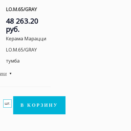
LO.M.65/GRAY
48 263.20
руб.
Керама Марацци
LO.M.65/GRAY
тумба
тики
шт.
В КОРЗИНУ