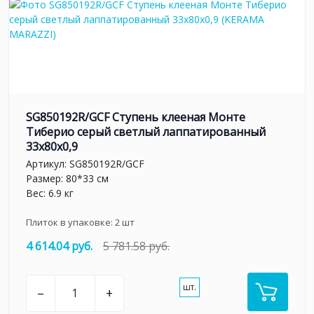
SG850192R/GCF Ступень клееная Монте
Тиберио серый светлый лаппатированный
33x80x0,9
Артикул:
SG850192R/GCF
Размер: 80*33 см
Вес: 6.9 кг
Плиток в упаковке:
2
шт
4 614.04 руб.
5 781.58 руб.
шт.
–
+