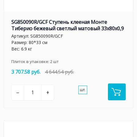
SG850090R/GCF Ступень клееная Монте
Тиберио бежевый светлый матовый 33x80x0,9
Артикул:
SG850090R/GCF
Размер: 80*33 см
Вес: 6.9 кг
Плиток в упаковке:
2
шт
3 707.58 руб.
4 644.54 руб.
шт.
–
+