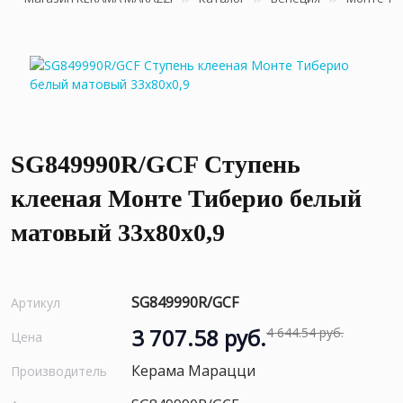
SG849990R/GCF Ступень
клееная Монте Тиберио белый
матовый 33x80x0,9
SG849990R/GCF
Артикул
3 707.58 руб.
4 644.54 руб.
Цена
Керама Марацци
Производитель