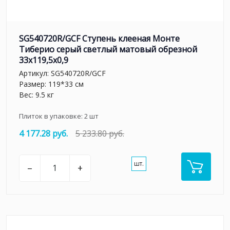
SG540720R/GCF Ступень клееная Монте
Тиберио серый светлый матовый обрезной
33x119,5x0,9
Артикул:
SG540720R/GCF
Размер: 119*33 см
Вес: 9.5 кг
Плиток в упаковке:
2
шт
4 177.28 руб.
5 233.80 руб.
шт.
–
+