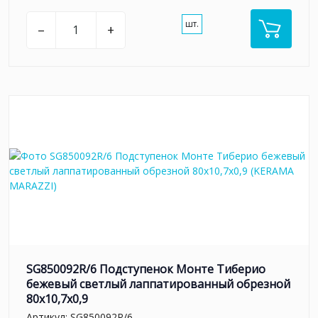
шт.
–
+
SG850092R/6 Подступенок Монте Тиберио
бежевый светлый лаппатированный обрезной
80x10,7x0,9
Артикул:
SG850092R/6