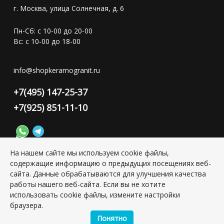
г. Москва, улица Солнечная, д. 6
Пн-Сб: с 10-00 до 20-00
Вс: с 10-00 до 18-00
info@shopkeramogranit.ru
+7(495) 147-25-37
+7(925) 851-11-10
На нашем сайте мы используем cookie файлы,
содержащие информацию о предыдущих посещениях веб-
Конфиденциальность персональной информации
сайта. Данные обрабатываются для улучшения качества
работы нашего веб-сайта. Если вы не хотите
использовать cookie файлы, измените настройки
Copyright © 2026 ИП Григорьян Юлия Сергеевна, ИНН:
501703338416
браузера.
Понятно