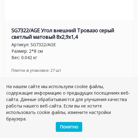
SG7322/AGE Угол внешний Тровазо серый
светлый матовый 8x2,9x1,4
Артикул:
SG7322/AGE
Размер: 2*8 см
Вес: 0.042 кг
Плиток в упаковке:
27
шт
259.86 руб.
На нашем сайте мы используем cookie файлы,
содержащие информацию о предыдущих посещениях веб-
шт.
сайта. Данные обрабатываются для улучшения качества
–
+
работы нашего веб-сайта. Если вы не хотите
использовать cookie файлы, измените настройки
браузера.
Понятно