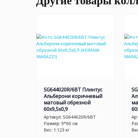
Другие товары кол
SG644020R/6BT Плинтус
SG
Альберони коричневый
Ал
матовый обрезной
ма
60x9,5x0,9
60
Артикул:
SG644020R/6BT
Ар
Размер: 9*60 см
Ра
Вес: 1.123 кг
Вес