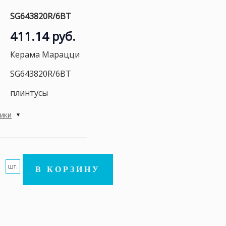
SG643820R/6BT
411.14 руб.
Керама Марацци
SG643820R/6BT
плинтусы
тики
шт.
В КОРЗИНУ