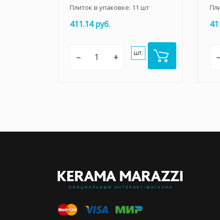
Плиток в упаковке:
11
шт
Пл
411.14 руб.
41
шт.
–
+