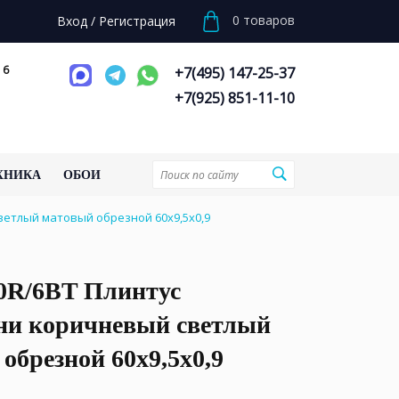
0
товаров
Вход
/
Регистрация
 6
+7(495) 147-25-37
+7(925) 851-11-10
ХНИКА
ОБОИ
ветлый матовый обрезной 60x9,5x0,9
0R/6BT Плинтус
ни коричневый светлый
обрезной 60x9,5x0,9