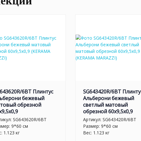
лекции
643620R/6BT Плинтус
SG643420R/6BT Плинту
ьберони бежевый
Альберони бежевый
товый обрезной
светлый матовый
x9,5x0,9
обрезной 60x9,5x0,9
тикул:
SG643620R/6BT
Артикул:
SG643420R/6BT
змер: 9*60 см
Размер: 9*60 см
: 1.123 кг
Вес: 1.123 кг