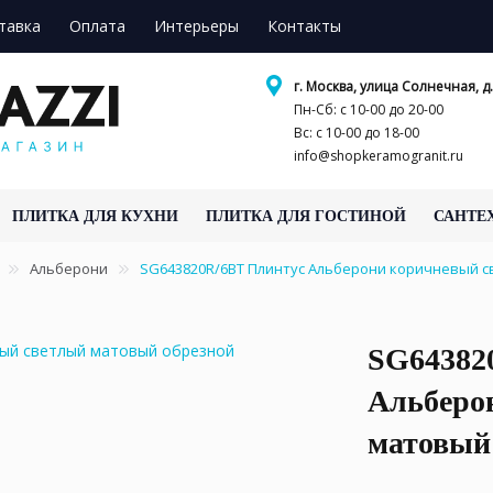
тавка
Оплата
Интерьеры
Контакты
г. Москва, улица Солнечная, д.
Пн-Сб: с 10-00 до 20-00
Вс: с 10-00 до 18-00
info@shopkeramogranit.ru
ПЛИТКА ДЛЯ КУХНИ
ПЛИТКА ДЛЯ ГОСТИНОЙ
САНТЕ
Альберони
SG643820R/6BT Плинтус Альберони коричневый с
SG64382
Альберо
матовый 