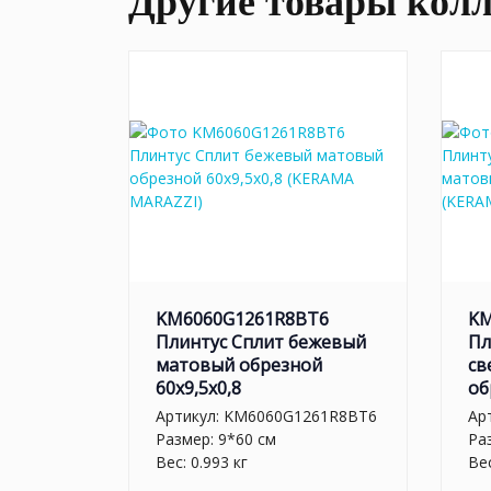
Другие товары кол
KM6060G1261R8BT6
KM
Плинтус Сплит бежевый
Пл
матовый обрезной
св
60x9,5x0,8
об
Артикул:
KM6060G1261R8BT6
Ар
Размер: 9*60 см
Ра
Вес: 0.993 кг
Вес