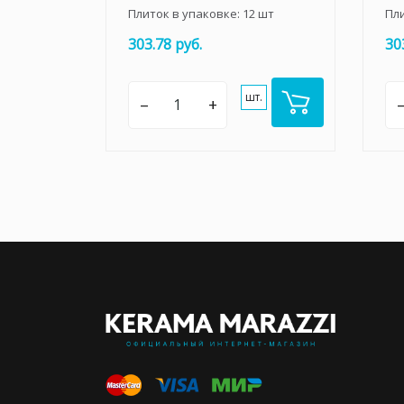
Плиток в упаковке:
12
шт
Пл
303.78 руб.
30
шт.
–
+