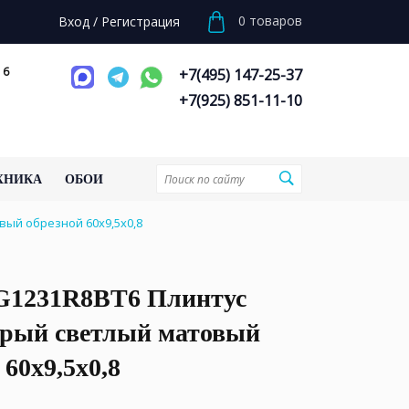
0
товаров
Вход
/
Регистрация
 6
+7(495) 147-25-37
+7(925) 851-11-10
ХНИКА
ОБОИ
вый обрезной 60x9,5x0,8
1231R8BT6 Плинтус
ерый светлый матовый
 60x9,5x0,8