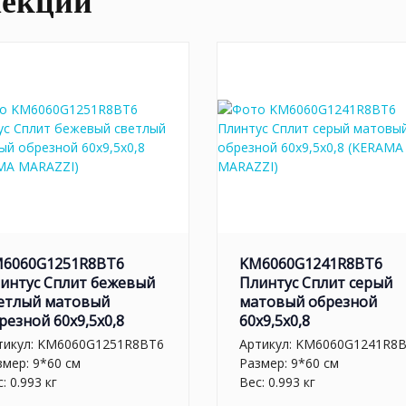
лекции
6060G1251R8BT6
KM6060G1241R8BT6
интус Сплит бежевый
Плинтус Сплит серый
етлый матовый
матовый обрезной
резной 60x9,5x0,8
60x9,5x0,8
тикул:
KM6060G1251R8BT6
Артикул:
KM6060G1241R8
змер: 9*60 см
Размер: 9*60 см
: 0.993 кг
Вес: 0.993 кг