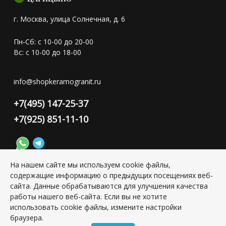
г. Москва, улица Солнечная, д. 6
Пн-Сб: с 10-00 до 20-00
Вс: с 10-00 до 18-00
info@shopkeramogranit.ru
+7(495) 147-25-37
+7(925) 851-11-10
На нашем сайте мы используем cookie файлы,
содержащие информацию о предыдущих посещениях веб-
Конфиденциальность персональной информации
сайта. Данные обрабатываются для улучшения качества
работы нашего веб-сайта. Если вы не хотите
использовать cookie файлы, измените настройки
Copyright © 2026 ИП Григорьян Юлия Сергеевна, ИНН:
браузера.
501703338416