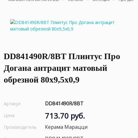
DD841490R/8BT Плинтус Про
Догана антрацит матовый
обрезной 80x9,5x0,9
DD841490R/8BT
Артикул
713.70 руб.
Цена
Керама Марацци
Производитель