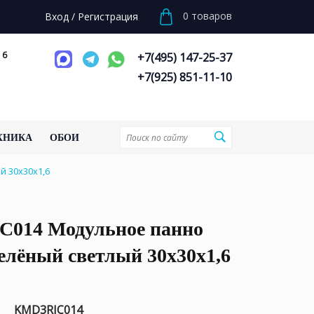
0
товаров
Вход
/
Регистрация
 6
+7(495) 147-25-37
+7(925) 851-11-10
ХНИКА
ОБОИ
 30х30х1,6
014 Модульное панно
елёный светлый 30х30х1,6
KMD3RIC014