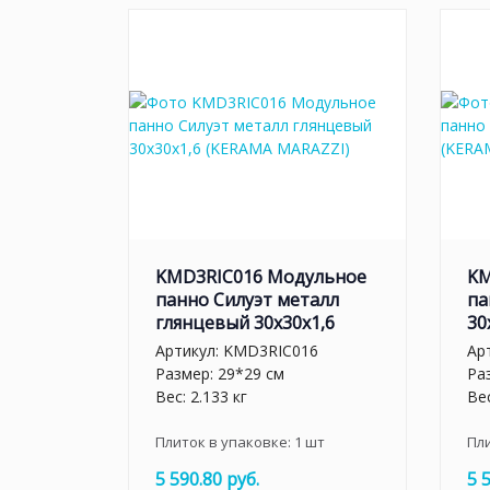
KMD3RIC016 Модульное
KM
панно Силуэт металл
па
глянцевый 30х30х1,6
30
Артикул:
KMD3RIC016
Ар
Размер: 29*29 см
Ра
Вес: 2.133 кг
Вес
Плиток в упаковке:
1
шт
Пл
5 590.80 руб.
5 