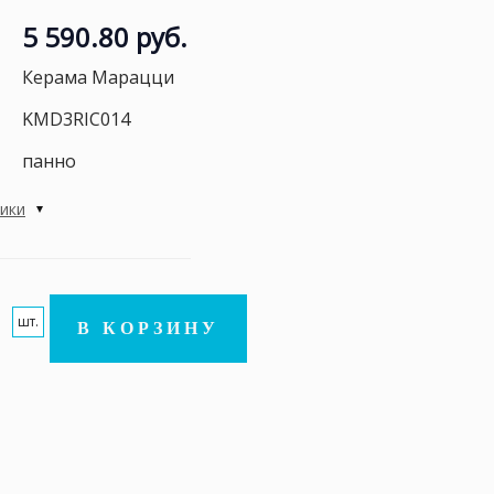
5 590.80 руб.
Керама Марацци
KMD3RIC014
панно
тики
шт.
В КОРЗИНУ