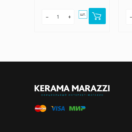
шт.
–
+