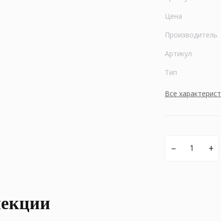
Цена
Производитель
Артикул
Тип
Все характерис
–
+
лекции