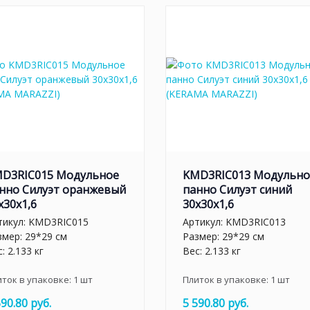
D3RIC015 Модульное
KMD3RIC013 Модульно
нно Силуэт оранжевый
панно Силуэт синий
х30х1,6
30х30х1,6
тикул:
KMD3RIC015
Артикул:
KMD3RIC013
змер: 29*29 см
Размер: 29*29 см
: 2.133 кг
Вес: 2.133 кг
иток в упаковке:
1
шт
Плиток в упаковке:
1
шт
590.80 руб.
5 590.80 руб.