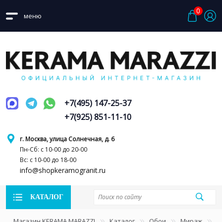
0
меню
+7(495) 147-25-37
+7(925) 851-11-10
г. Москва, улица Солнечная, д. 6
Пн-Сб: с 10-00 до 20-00
Вс: с 10-00 до 18-00
info@shopkeramogranit.ru
КАТАЛОГ
Магазин KERAMA MARAZZI
Каталог
Обои
Мираж
K