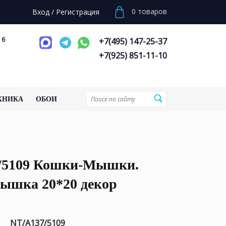
0
товаров
Вход
/
Регистрация
 6
+7(495) 147-25-37
+7(925) 851-11-10
ХНИКА
ОБОИ
/5109 Кошки-Мышки.
ышка 20*20 декор
NT/A137/5109