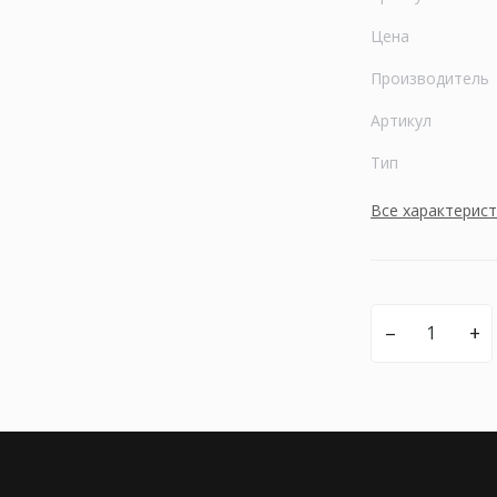
Цена
Производитель
Артикул
Тип
Все характерис
–
+