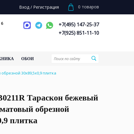
0
товаров
Вход
/
Регистрация
 6
+7(495) 147-25-37
+7(925) 851-11-10
ХНИКА
ОБОИ
обрезной 30x89,5x0,9 плитка
0211R Тараскон бежевый
 матовый обрезной
0,9 плитка