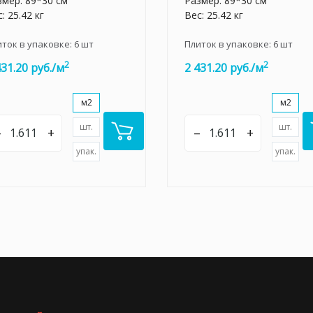
змер: 89*30 см
Размер: 89*30 см
: 25.42 кг
Вес: 25.42 кг
иток в упаковке:
6
шт
Плиток в упаковке:
6
шт
2
2
431.20 руб./м
2 431.20 руб./м
м2
м2
шт.
шт.
–
+
–
+
упак.
упак.