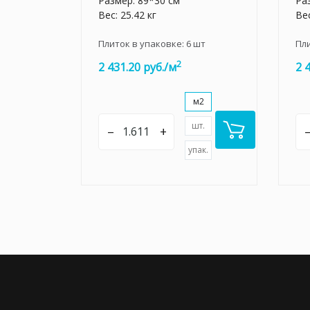
Размер: 89*30 см
Ра
Вес: 25.42 кг
Вес
Плиток в упаковке:
6
шт
Пл
2
2 431.20 руб./м
2 
м2
шт.
–
+
упак.