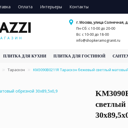
тавка
Оплата
Интерьеры
Контакты
г. Москва, улица Солнечная, д.
Пн-Сб: с 10-00 до 20-00
Вс: с 10-00 до 18-00
info@shopkeramogranit.ru
ПЛИТКА ДЛЯ КУХНИ
ПЛИТКА ДЛЯ ГОСТИНОЙ
САНТЕ
Тараскон
KM3090B0211R Тараскон бежевый светлый матовый 
KM3090B
светлый
30x89,5x