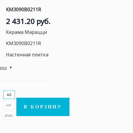
KM3090B0211R
2 431.20 руб.
Керама Марацци
KM3090B0211R
Настенная плитка
тики
м2
шт.
В КОРЗИНУ
упак.