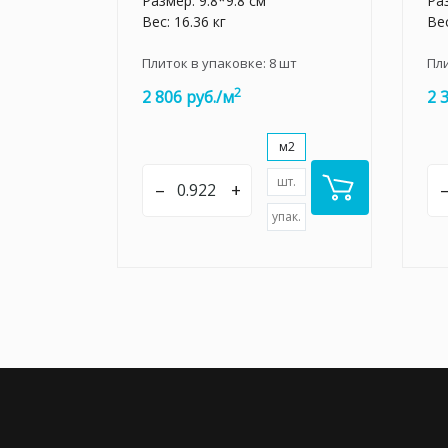
Размер: 9.8*9.8 см
Раз
Вес: 16.36 кг
Вес
Плиток в упаковке:
8
шт
Пл
2
2 806 руб./м
2 
м2
шт.
–
+
упак.