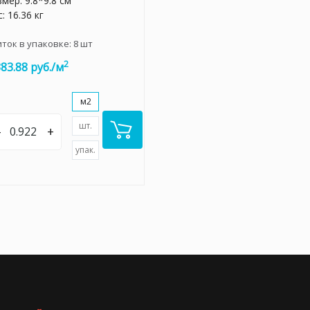
мер: 9.8*9.8 см
: 16.36 кг
иток в упаковке:
8
шт
2
383.88 руб./м
м2
шт.
–
+
упак.