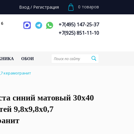
0
товаров
Вход
/
Регистрация
 6
+7(495) 147-25-37
+7(925) 851-11-10
ХНИКА
ОБОИ
0,7 керамогранит
ста синий матовый 30х40
тей 9,8x9,8x0,7
ранит