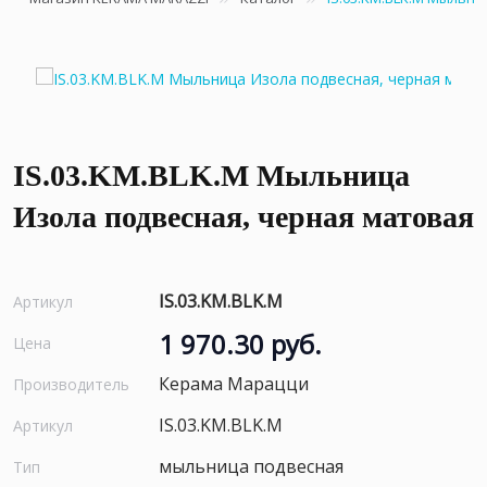
IS.03.KM.BLK.M Мыльница
Изола подвесная, черная матовая
IS.03.KM.BLK.M
Артикул
1 970.30 руб.
Цена
Керама Марацци
Производитель
IS.03.KM.BLK.M
Артикул
мыльница подвесная
Тип