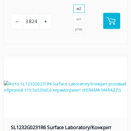
м2
шт.
–
+
упак.
SL1232G0231R6 Surface Laboratory/Конкрит