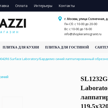
тавка
Оплата
Интерьеры
Контакты
г. Москва, улица Солнечная, д.
Пн-Сб: с 10-00 до 20-00
Вс: с 10-00 до 18-00
info@shopkeramogranit.ru
ПЛИТКА ДЛЯ КУХНИ
ПЛИТКА ДЛЯ ГОСТИНОЙ
САНТЕ
042R6 Surface Laboratory/Бардилио синий лаппатированный обрезно
SL1232G
Laborato
лаппати
119,5x32