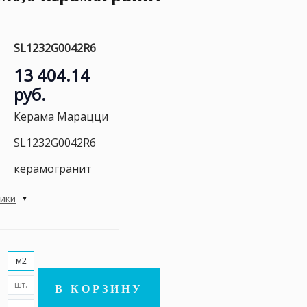
SL1232G0042R6
13 404.14
руб.
Керама Марацци
SL1232G0042R6
керамогранит
тики
м2
шт.
В КОРЗИНУ