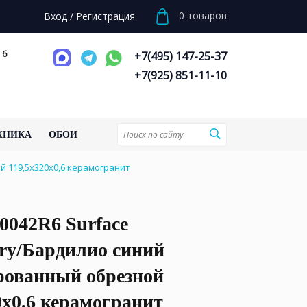
0
товаров
Вход
/
Регистрация
 6
+7(495) 147-25-37
+7(925) 851-11-10
ХНИКА
ОБОИ
й 119,5x320x0,6 керамогранит
0042R6 Surface
ry/Бардилио синий
рованный обрезной
0x0,6 керамогранит