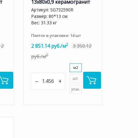
т
13x80x0,9 керамогранит
Артикул:
SG732590R
Размер: 80*13 см
Вес: 31.33 кг
Плиток в упаковке:
14
шт
2
12
2 851.14 руб./м
3 350.12
2
руб./м
м2
шт.
–
+
упак.