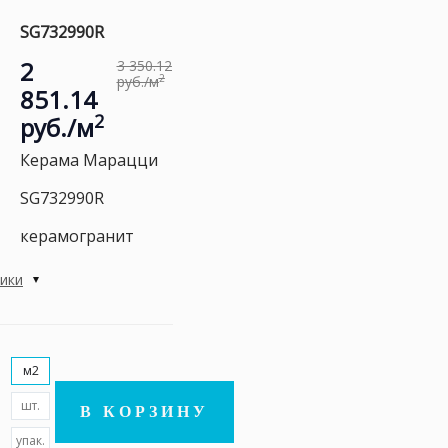
SG732990R
2
3 350.12
2
руб./м
851.14
2
руб./м
Керама Марацци
SG732990R
керамогранит
тики
м2
шт.
В КОРЗИНУ
упак.