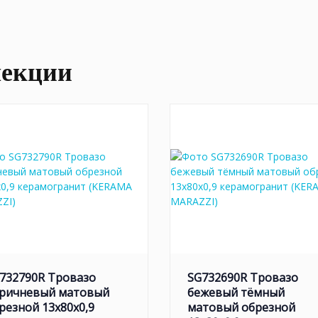
лекции
732790R Тровазо
SG732690R Тровазо
ричневый матовый
бежевый тёмный
резной 13x80x0,9
матовый обрезной