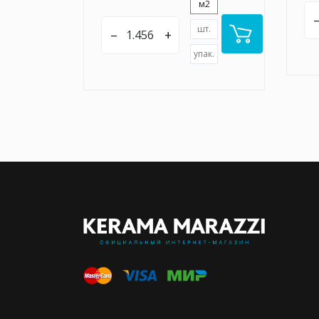
м2
шт.
–
+
упак.