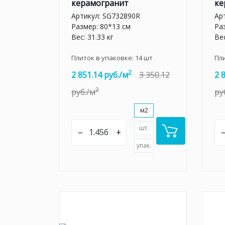
керамогранит
ке
Артикул:
SG732890R
Ар
Размер: 80*13 см
Ра
Вес: 31.33 кг
Вес
Плиток в упаковке:
14
шт
Пл
2
2 851.14 руб./м
3 350.12
2 
2
руб./м
ру
м2
шт.
–
+
упак.