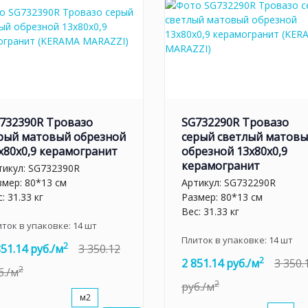
732390R Тровазо
SG732290R Тровазо
рый матовый обрезной
серый светлый матов
x80x0,9 керамогранит
обрезной 13x80x0,9
керамогранит
тикул:
SG732390R
змер: 80*13 см
Артикул:
SG732290R
: 31.33 кг
Размер: 80*13 см
Вес: 31.33 кг
иток в упаковке:
14
шт
Плиток в упаковке:
14
шт
2
851.14 руб./м
3 350.12
2
2 851.14 руб./м
3 350.
2
б./м
2
руб./м
м2