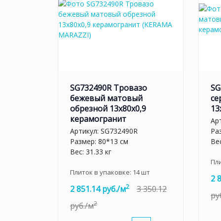
SG732490R Тровазо
SG
бежевый матовый
се
обрезной 13x80x0,9
13
керамогранит
Ар
Артикул:
SG732490R
Ра
Размер: 80*13 см
Вес
Вес: 31.33 кг
Пл
Плиток в упаковке:
14
шт
2 
2
2 851.14 руб./м
3 350.12
ру
2
руб./м