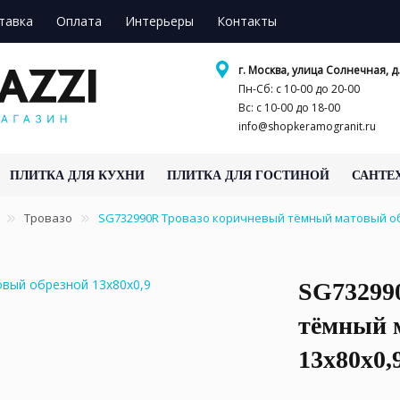
тавка
Оплата
Интерьеры
Контакты
г. Москва, улица Солнечная, д.
Пн-Сб: с 10-00 до 20-00
Вс: с 10-00 до 18-00
info@shopkeramogranit.ru
ПЛИТКА ДЛЯ КУХНИ
ПЛИТКА ДЛЯ ГОСТИНОЙ
САНТЕ
Тровазо
SG732990R Тровазо коричневый тёмный матовый об
SG73299
тёмный 
13x80x0,