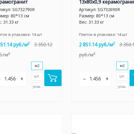
рамогранит
13x80x0,9 керамограни
тикул:
SG732790R
Артикул:
SG732690R
змер: 80*13 см
Размер: 80*13 см
: 31.33 кг
Вес: 31.33 кг
иток в упаковке:
14
шт
Плиток в упаковке:
14
шт
2
2
851.14 руб./м
3 350.12
2 851.14 руб./м
3 350.
2
2
б./м
руб./м
м2
м2
шт.
шт.
–
+
–
+
упак.
упак.