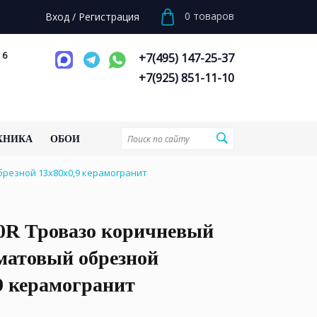
0
товаров
Вход
/
Регистрация
 6
+7(495) 147-25-37
+7(925) 851-11-10
ХНИКА
ОБОИ
резной 13x80x0,9 керамогранит
0R Тровазо коричневый
матовый обрезной
9 керамогранит