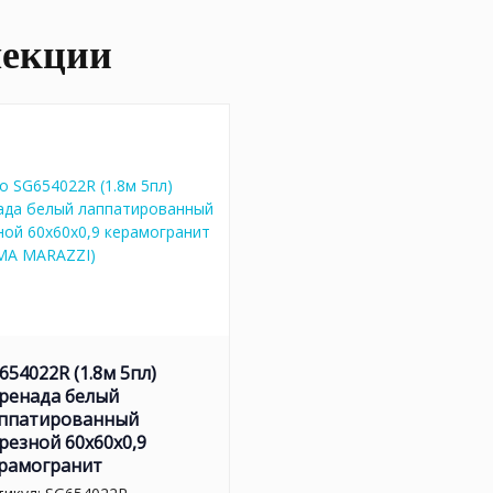
лекции
654022R (1.8м 5пл)
ренада белый
ппатированный
резной 60x60x0,9
рамогранит