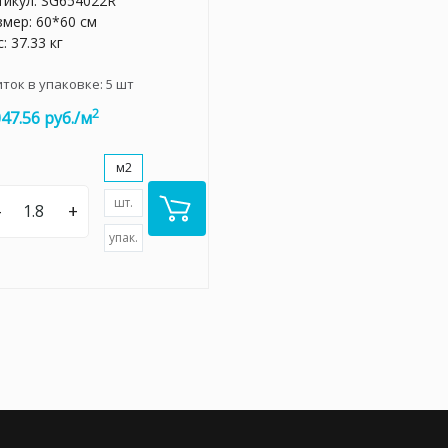
тикул:
SG654022R
змер: 60*60 см
: 37.33 кг
иток в упаковке:
5
шт
2
047.56 руб./м
м2
шт.
–
+
упак.