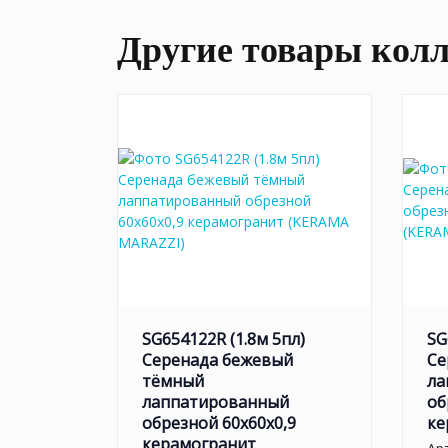
Другие товары кол
SG654122R (1.8м 5пл)
SG
Серенада бежевый
Се
тёмный
ла
лаппатированный
об
обрезной 60x60x0,9
ке
керамогранит