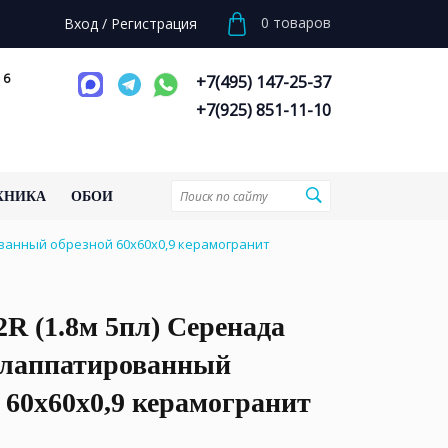
0
товаров
Вход
/
Регистрация
 6
+7(495) 147-25-37
+7(925) 851-11-10
ХНИКА
ОБОИ
ованный обрезной 60x60x0,9 керамогранит
R (1.8м 5пл) Серенада
 лаппатированный
 60x60x0,9 керамогранит