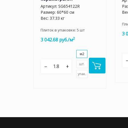
Ар
Артикул:
SG654122R
Ра
Размер: 60*60 см
Вес
Вес: 37.33 кг
Пл
Плиток в упаковке:
5
шт
3 
2
3 042.68 руб./м
м2
шт.
–
+
упак.