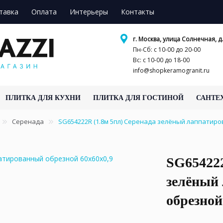
тавка
Оплата
Интерьеры
Контакты
г. Москва, улица Солнечная, д.
Пн-Сб: с 10-00 до 20-00
Вс: с 10-00 до 18-00
info@shopkeramogranit.ru
ПЛИТКА ДЛЯ КУХНИ
ПЛИТКА ДЛЯ ГОСТИНОЙ
САНТЕ
Серенада
SG654222R (1.8м 5пл) Серенада зелёный лаппатир
SG654222
зелёный
обрезной