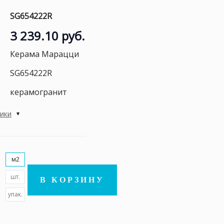
SG654222R
3 239.10 руб.
Керама Марацци
SG654222R
керамогранит
тики
м2
шт.
В КОРЗИНУ
упак.