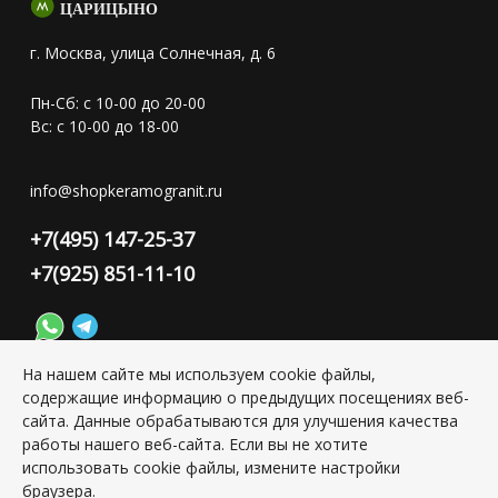
ЦАРИЦЫНО
г. Москва, улица Солнечная, д. 6
Пн-Сб: с 10-00 до 20-00
Вс: с 10-00 до 18-00
info@shopkeramogranit.ru
+7(495) 147-25-37
+7(925) 851-11-10
На нашем сайте мы используем cookie файлы,
содержащие информацию о предыдущих посещениях веб-
Конфиденциальность персональной информации
сайта. Данные обрабатываются для улучшения качества
работы нашего веб-сайта. Если вы не хотите
использовать cookie файлы, измените настройки
Copyright © 2026 ИП Григорьян Юлия Сергеевна, ИНН:
501703338416
браузера.