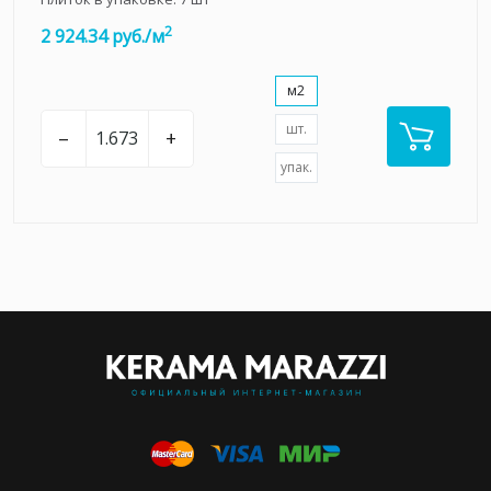
2
2 924.34 руб./м
м2
шт.
–
+
упак.