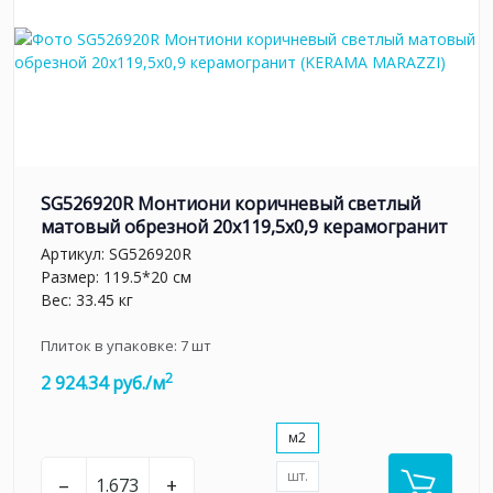
SG526920R Монтиони коричневый светлый
матовый обрезной 20х119,5x0,9 керамогранит
Артикул:
SG526920R
Размер: 119.5*20 см
Вес: 33.45 кг
Плиток в упаковке:
7
шт
2
2 924.34 руб./м
м2
шт.
–
+