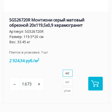
SG526720R Монтиони серый матовый
обрезной 20х119,5x0,9 керамогранит
Артикул:
SG526720R
Размер: 119.5*20 см
Вес: 33.45 кг
Плиток в упаковке:
7
шт
2
2 924.34 руб./м
м2
шт.
–
+
упак.