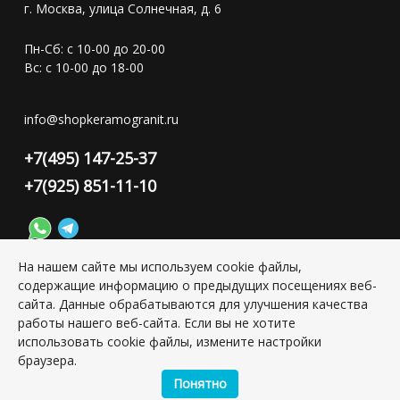
г. Москва, улица Солнечная, д. 6
Пн-Сб: с 10-00 до 20-00
Вс: с 10-00 до 18-00
info@shopkeramogranit.ru
+7(495) 147-25-37
+7(925) 851-11-10
На нашем сайте мы используем cookie файлы,
содержащие информацию о предыдущих посещениях веб-
Конфиденциальность персональной информации
сайта. Данные обрабатываются для улучшения качества
работы нашего веб-сайта. Если вы не хотите
использовать cookie файлы, измените настройки
Copyright © 2026 ИП Григорьян Юлия Сергеевна, ИНН:
браузера.
501703338416
Понятно