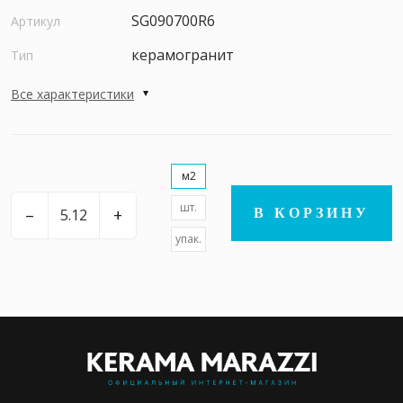
SG090700R6
Артикул
керамогранит
Тип
Все характеристики
м2
шт.
–
+
В КОРЗИНУ
упак.